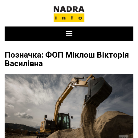
Skip
to
content
Позначка:
ФОП Міклош Вікторія
Василівна