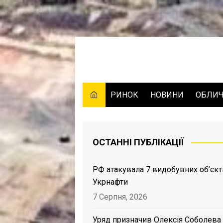
Skip
to
content
РИНОК
НОВИНИ
ОБЛИ
ОСТАННІ ПУБЛІКАЦІЇ
РФ атакувала 7 видобувних об’єкт
Укрнафти
7 Серпня, 2026
Уряд призначив Олексія Соболева