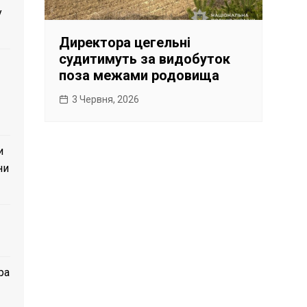
у
Директора цегельні
судитимуть за видобуток
поза межами родовища
3 Червня, 2026
и
ни
ра