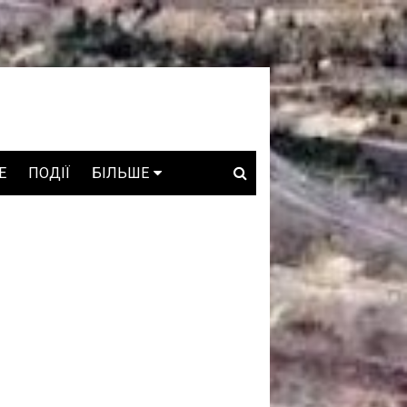
E
ПОДІЇ
БІЛЬШЕ
ВАКАНСІЇ
ЗРОБЛЕНО В УКРАЇНІ
WHO IS WHO
ПРОЗОРІ НАДРА
ГОВОРЯТЬ АСОЦІАЦІЇ
ГОВОРЯТЬ КОМПАНІЇ
КОНФЛІКТНІ НАДРА