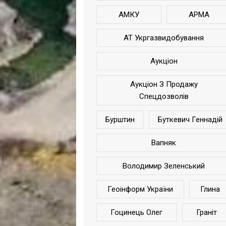
АМКУ
АРМА
АТ Укргазвидобування
Аукціон
Аукціон З Продажу
Спецдозволів
Бурштин
Буткевич Геннадій
Вапняк
Володимир Зеленський
Геоінформ України
Глина
Гоцинець Олег
Граніт