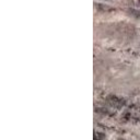
САНКЦІЙНІ НАДРА
БЛОГИ
TECHNO
CRITICAL MINERALS
НАДРА ІНШИХ
ПРО ПРОЕКТ