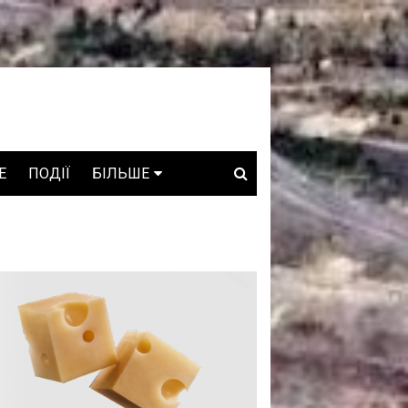
E
ПОДІЇ
БІЛЬШЕ
ВАКАНСІЇ
ЗРОБЛЕНО В УКРАЇНІ
WHO IS WHO
ПРОЗОРІ НАДРА
ГОВОРЯТЬ АСОЦІАЦІЇ
ГОВОРЯТЬ КОМПАНІЇ
КОНФЛІКТНІ НАДРА