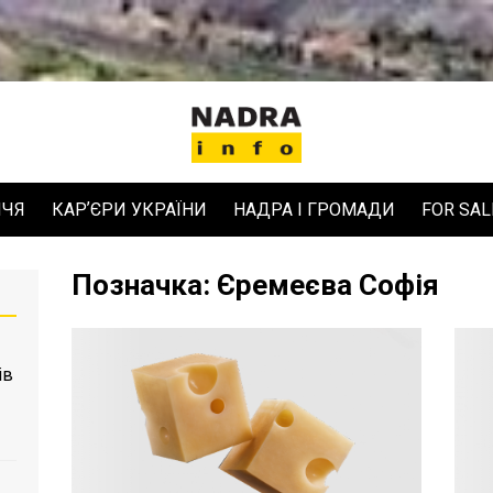
ЧЧЯ
КАРʼЄРИ УКРАЇНИ
НАДРА І ГРОМАДИ
FOR SAL
Позначка:
Єремеєва Софія
ів