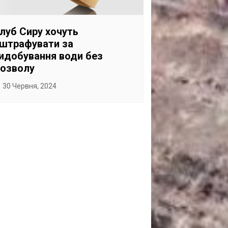
САНКЦІЙНІ НАДРА
БЛОГИ
луб Сиру хочуть
штрафувати за
TECHNO
идобування води без
CRITICAL MINERALS
озволу
НАДРА ІНШИХ
30 Червня, 2024
ПРО ПРОЕКТ