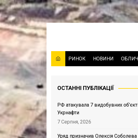
Skip
to
content
РИНОК
НОВИНИ
ОБЛИ
ОСТАННІ ПУБЛІКАЦІЇ
РФ атакувала 7 видобувних об’єкт
Укрнафти
7 Серпня, 2026
Уряд призначив Олексія Соболева