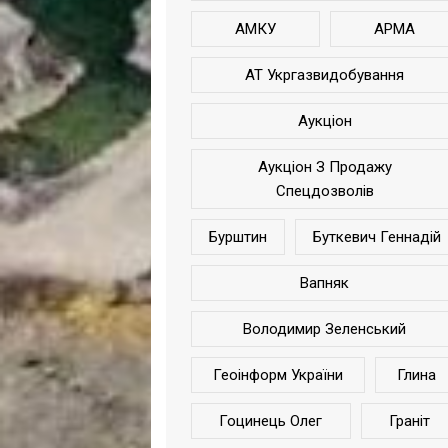
АМКУ
АРМА
АТ Укргазвидобування
Аукціон
Аукціон З Продажу
Спецдозволів
Бурштин
Буткевич Геннадій
Вапняк
Володимир Зеленський
Геоінформ України
Глина
Гоцинець Олег
Граніт