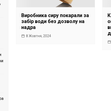
у
Виробника сиру покарали за
К
забір води без дозволу на
о
надра
в
д
8 Жовтня, 2024
и
ни
ра