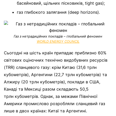
басейновий, щільних пісковиків, tight gas);
газ глибокого залягання (deep horizons).
Газ з нетрадиційних покладів – глобальний феномен
WORLD ENERGY COUNCIL
Сьогодні на шість країн припадає приблизно 60%
світових оціночних технічно видобувних ресурсів
(TRR) сланцевого газу: крім Китаю (31,6 трлн
кубометрів), Аргентини (22,7 трлн кубометрів) та
Алжиру (20 трлн кубометрів), поклади в США,
Канаді та Мексиці разом складають 50,5
трлн кубометрів. Однак, за межами Північної
Америки промислово розробляли сланцевий газ
лише в двох країнах: Китаї та Аргентині.