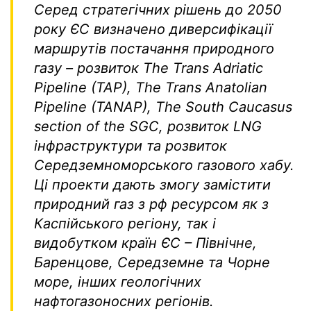
Серед стратегічних рішень до 2050
року ЄС визначено диверсифікації
маршрутів постачання природного
газу – розвиток The Trans Adriatic
Pipeline (TAP), The Trans Anatolian
Pipeline (TANAP), The South Caucasus
section of the SGC, розвиток LNG
інфраструктури та розвиток
Середземноморського газового хабу.
Ці проекти дають змогу замістити
природний газ з рф ресурсом як з
Каспійського регіону, так і
видобутком країн ЄС – Північне,
Баренцове, Середземне та Чорне
море, інших геологічних
нафтогазоносних регіонів.