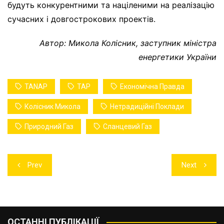
будуть конкурентними та націленими на реалізацію
сучасних і довгострокових проектів.
Автор: Микола Колісник, заступник міністра
енергетики України
TANAP
TAP
Економічна Правда
Колісник Микола
Нетрадиційні Поклади
Природний Газ
Сланцевий Газ
Навігація
Prev
Next
записів
ОСТАННІ ПУБЛІКАЦІЇ