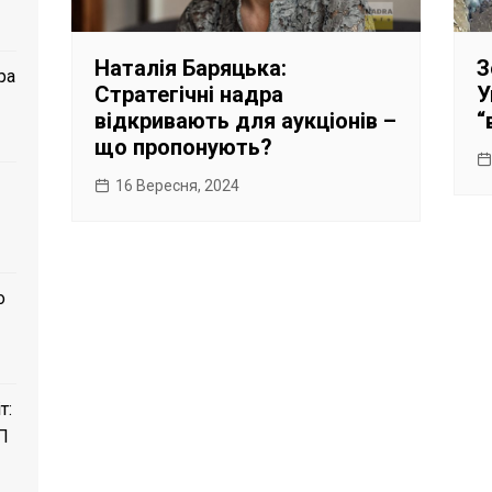
Наталія Баряцька:
З
ра
Стратегічні надра
У
відкривають для аукціонів –
“
що пропонують?
16 Вересня, 2024
о
т:
П