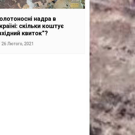
САНКЦІЙНІ НАДРА
БЛОГИ
олотоносні надра в
країні: скільки коштує
TECHNO
вхідний квиток”?
CRITICAL MINERALS
26 Лютого, 2021
НАДРА ІНШИХ
ПРО ПРОЕКТ