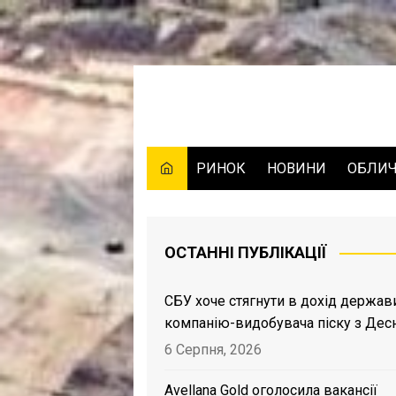
Skip
to
content
РИНОК
НОВИНИ
ОБЛИ
ОСТАННІ ПУБЛІКАЦІЇ
СБУ хоче стягнути в дохід держав
компанію-видобувача піску з Дес
6 Серпня, 2026
Avellana Gold оголосила вакансії