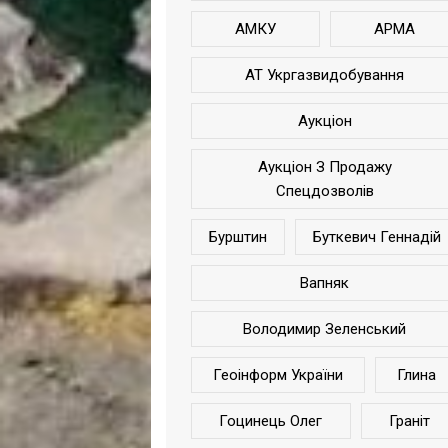
АМКУ
АРМА
АТ Укргазвидобування
Аукціон
Аукціон З Продажу
Спецдозволів
Бурштин
Буткевич Геннадій
Вапняк
Володимир Зеленський
Геоінформ України
Глина
Гоцинець Олег
Граніт