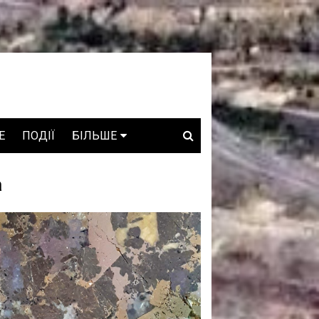
E
ПОДІЇ
БІЛЬШЕ
ВАКАНСІЇ
а
ЗРОБЛЕНО В УКРАЇНІ
WHO IS WHO
ПРОЗОРІ НАДРА
ГОВОРЯТЬ АСОЦІАЦІЇ
ГОВОРЯТЬ КОМПАНІЇ
КОНФЛІКТНІ НАДРА