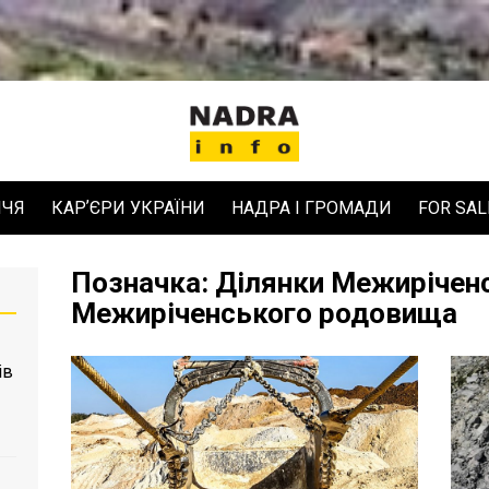
ЧЧЯ
КАРʼЄРИ УКРАЇНИ
НАДРА І ГРОМАДИ
FOR SAL
Позначка:
Ділянки Межиріченс
Межиріченського родовища
ів