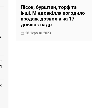
Пісок, бурштин, торф та
інші. Міндовкілля погодило
продаж дозволів на 17
ділянок надр
28 Червня, 2023
о
т:
П
: