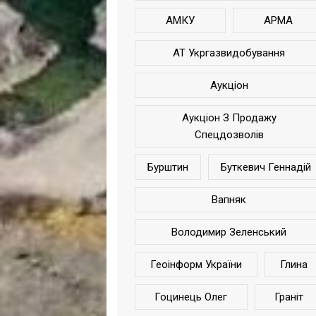
АМКУ
АРМА
АТ Укргазвидобування
Аукціон
Аукціон З Продажу
Спецдозволів
Бурштин
Буткевич Геннадій
Вапняк
Володимир Зеленський
Геоінформ України
Глина
Гоцинець Олег
Граніт