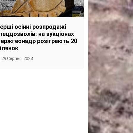
САНКЦІЙНІ НАДРА
БЛОГИ
ерші осінні розпродажі
TECHNO
пецдозволів: на аукціонах
CRITICAL MINERALS
ержгеонадр розіграють 20
НАДРА ІНШИХ
ілянок
ПРО ПРОЕКТ
29 Серпня, 2023