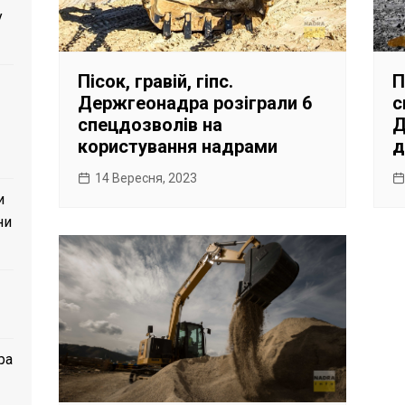
у
Пісок, гравій, гіпс.
П
Держгеонадра розіграли 6
с
спецдозволів на
Д
користування надрами
д
14 Вересня, 2023
и
ни
ра