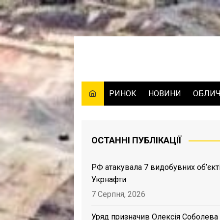
Skip
to
content
РИНОК
НОВИНИ
ОБЛИ
ОСТАННІ ПУБЛІКАЦІЇ
РФ атакувала 7 видобувних об’єкт
Укрнафти
7 Серпня, 2026
Уряд призначив Олексія Соболева