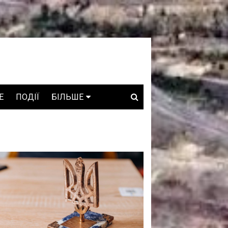
E
ПОДІЇ
БІЛЬШЕ
ВАКАНСІЇ
ЗРОБЛЕНО В УКРАЇНІ
WHO IS WHO
ПРОЗОРІ НАДРА
ГОВОРЯТЬ АСОЦІАЦІЇ
ГОВОРЯТЬ КОМПАНІЇ
КОНФЛІКТНІ НАДРА