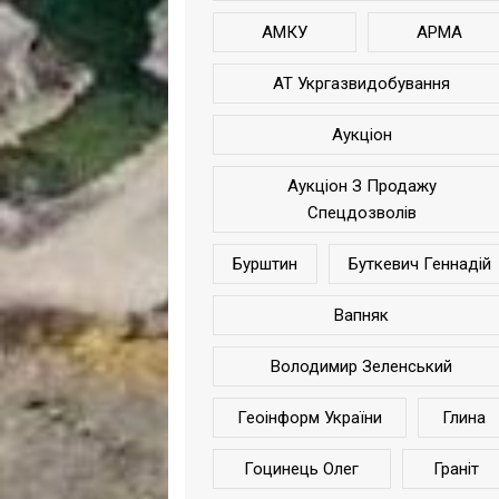
АМКУ
АРМА
АТ Укргазвидобування
Аукціон
Аукціон З Продажу
Спецдозволів
Бурштин
Буткевич Геннадій
Вапняк
Володимир Зеленський
Геоінформ України
Глина
Гоцинець Олег
Граніт