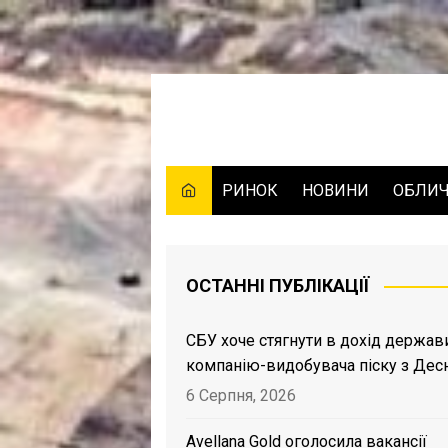
Skip
to
content
РИНОК
НОВИНИ
ОБЛИ
ОСТАННІ ПУБЛІКАЦІЇ
СБУ хоче стягнути в дохід держав
компанію-видобувача піску з Дес
6 Серпня, 2026
Avellana Gold оголосила вакансії