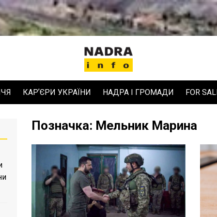
ЧЧЯ
КАРʼЄРИ УКРАЇНИ
НАДРА І ГРОМАДИ
FOR SAL
Позначка:
Мельник Марина
и
ни