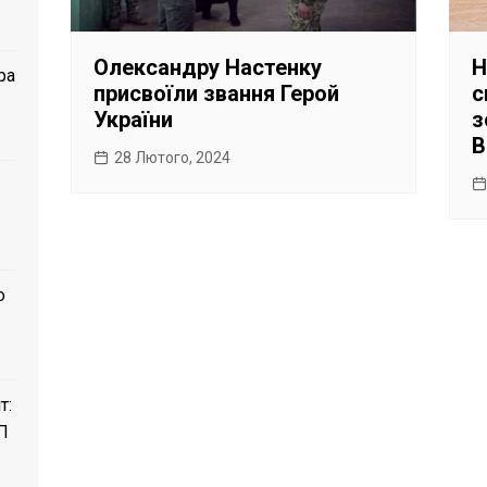
Олександру Настенку
Н
ра
присвоїли звання Герой
с
України
з
В
28 Лютого, 2024
о
т:
П