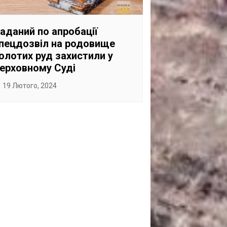
САНКЦІЙНІ НАДРА
БЛОГИ
аданий по апробації
пецдозвіл на родовище
TECHNO
олотих руд захистили у
CRITICAL MINERALS
ерховному Суді
НАДРА ІНШИХ
19 Лютого, 2024
ПРО ПРОЕКТ