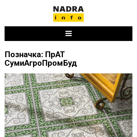
Skip
to
content
Позначка:
ПрАТ
СумиАгроПромБуд