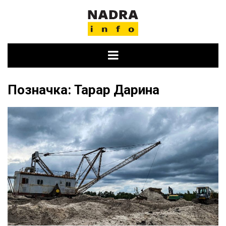
Skip
to
content
Позначка:
Тарар Дарина