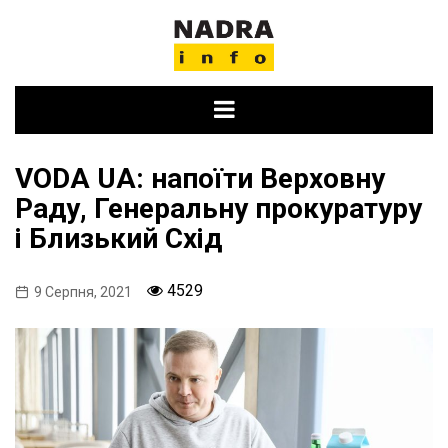
Skip
to
content
VODA UA: напоїти Верховну
Раду, Генеральну прокуратуру
і Близький Схід
4529
9 Серпня, 2021