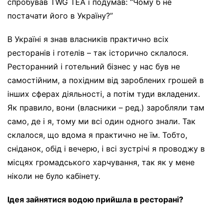
спробував TWG TEA і подумав: “Чому б не
постачати його в Україну?”
В Україні я знав власників практично всіх
ресторанів і готелів – так історично склалося.
Ресторанний і готельний бізнес у нас був не
самостійним, а похідним від зароблених грошей в
інших сферах діяльності, а потім туди вкладених.
Як правило, вони (власники – ред.) заробляли там
само, де і я, тому ми всі один одного знали. Так
склалося, що вдома я практично не їм. Тобто,
сніданок, обід і вечерю, і всі зустрічі я проводжу в
місцях громадського харчування, так як у мене
ніколи не було кабінету.
Ідея зайнятися водою прийшла в ресторані?