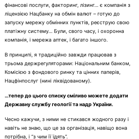
фінансові послуги, факторинг, лізинг… є компанія з
ліцензією Нацбанку на обмін валют – готую до
запуску мережу обмінних пунктів, реєструю свою
платіжну систему… Були, свого часу, і охоронна
компанія, і мережа аптек, і багато іншого.
В принципі, я традиційно завжди працював з
трьома держрегуляторами: Національним банком,
Комісією з фондового ринку та цінних паперів,
Нацфінпослуг (нині ліквідованому).
…тепер до цього списку сміливо можете додати
Державну службу геології та надр України.
Чесно кажучи, з ними не стикався жодного разу і
навіть не знаю, що це за організація, навіщо вона
потрібна, і “з чим її їдять”.