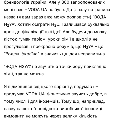
брендологів України. Але у 300 запропонованих
мені назв – VODA UA не було. До фіналу потрапила
назва (я вам зараз вже можу розповісти) “ВОДА
Н
УА”. Хотіли обіграти Н
О. І залишався буквально
2
2
крок до фіналізації цієї ідеї. Але будучи до мозку
кісток гуманітарієм, уроки хімії в школі я не
прогулював, і прекрасно розумів, що Н
УА – це
2
“Водень Україна”, а значить ця ідея неправильна.
“ВОДА Н2УА” не звучить з точки зору прикладної
хімії, так не можна.
Я відмовився від цього варіанту, подумав і –
придумав VODA UA. Фонетично звучить добре, в
тому числі і для іноземців. Тому що, наприклад,
назву нашого “провідного виробника” іноземці
вимовити не можуть через велику кількість