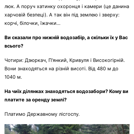
люк. А поруч хатинку охоронця і камери (це данина
харчовій безпеці). А так він під землею і зверху:
корчі, білочки, їжачки…
Ви сказали про нижній водозабір, а скільки їх у Вас
всього?
Чотири: Дзюркач, П’янкий, Кривуля і Високогірній.
Вони знаходяться на різній висоті. Від 480 м до
1040 м.
На чиїх ділянках знаходяться водозабори? Кому ви
платите за оренду землі?
Платимо Державному лісгоспу.