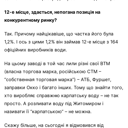
12-е місце, здається, непогана позиція на
конкурентному ринку?
Так. Причому найцікавіше, що частка його була
1,2%. І ось з цими 1,2% він займав 12-е місце з 164
офіційних виробників води.
На цьому заводі в той час лили різні свої ВТМ
(власна торгова марка, російською СТМ –
“собственная торговая марка”) – АТБ, Фуршет,
заправки Окко і багато інших. Тому що знайти того,
хто виробляє справжню карпатську воду – не так
просто. А розливати воду під Житомиром і
називати її “карпатською” – не можна.
Скажу більше, на сьогодні я відмовився від