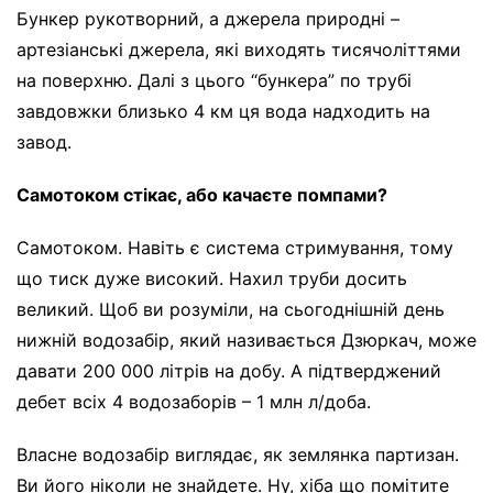
Бункер рукотворний, а джерела природні –
артезіанські джерела, які виходять тисячоліттями
на поверхню. Далі з цього “бункера” по трубі
завдовжки близько 4 км ця вода надходить на
завод.
Самотоком стікає, або качаєте помпами?
Самотоком. Навіть є система стримування, тому
що тиск дуже високий. Нахил труби досить
великий. Щоб ви розуміли, на сьогоднішній день
нижній водозабір, який називається Дзюркач, може
давати 200 000 літрів на добу. А підтверджений
дебет всіх 4 водозаборів – 1 млн л/доба.
Власне водозабір виглядає, як землянка партизан.
Ви його ніколи не знайдете. Ну, хіба що помітите