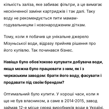
кількість заліза, яке забиває фільтри, а це вимагає
нескінченної заміни картриджів і так далі. Таку
воду не рекомендується пити мамам-
годувальницям і новонародженим діткам.
Тому, коли я побачив це унікальне джерело
Мізуньської води, відразу прийняв рішення про
його купівлю. Так починався бізнес.
Навіщо було обов’язково купувати добувача води,
якщо можна було працювати з ним, як і з
черкаським заводом: брати його воду, фасувати і
продавати під своїм брендом?
Оптимальний було купити. У хороші часи, коли я
ще не був власником, а саме в 2014-2015, завод
займав 12-е місце серед виробників води в Україні.