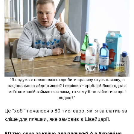
“Я подумав: невже важко зробити красиву якусь пляшку, з
національною айдентикою? І вирішив – зроблю! Якщо одна з
моїх компаній займається чаєм, то чому б не зайнятися ще і
водою?”
Це “хобі” почалося з 80 тис. євро, які я заплатив за
кліше для пляшки, яке замовив в Швейцарії.
80 тис. євро за кліше для пляшки? А в Україні не