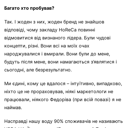
Багато хто пробував?
Так. І жоден з них, жоден бренд не знайшов
відповіді, чому закладу HoReCa повинні
відмовитися від визнаного лідера. Були чудові
концепти, різні. Вони всі на моїх очах
народжувалися і вмирали. Вони були до мене,
будуть після мене, вони намагаються з’являтися і
сьогодні, але безрезультатно.
Ми єдині, кому це вдалося – інтуїтивно, випадково,
ніхто це не прораховував, ніякі маркетологи не
працювали, ніякого Федоріва (при всій повазі) я не
наймав.
Насправді нашу воду 90% споживачів не називають