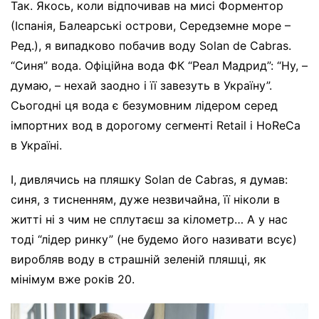
Так. Якось, коли відпочивав на мисі Форментор
(Іспанія, Балеарські острови, Середземне море –
Ред.), я випадково побачив воду Solan de Cabras.
“Cиня” вода. Офіційна вода ФК “Реал Мадрид”: “Ну, –
думаю, – нехай заодно і її завезуть в Україну”.
Сьогодні ця вода є безумовним лідером серед
імпортних вод в дорогому сегменті Retail і HoReCa
в Україні.
І, дивлячись на пляшку Solan de Cabras, я думав:
синя, з тисненням, дуже незвичайна, її ніколи в
житті ні з чим не сплутаєш за кілометр… А у нас
тоді “лідер ринку” (не будемо його називати всує)
виробляв воду в страшній зеленій пляшці, як
мінімум вже років 20.