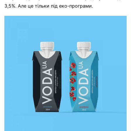
3,5%. Але це тільки під еко-програми.