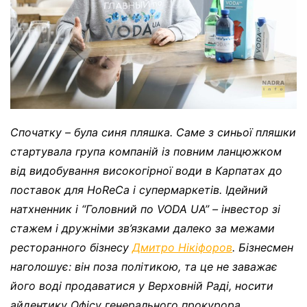
Спочатку – була синя пляшка. Саме з синьої пляшки
стартувала група компаній із повним ланцюжком
від видобування високогірної води в Карпатах до
поставок для HoReCa і супермаркетів. Ідейний
натхненник і “Головний по VODA UA” – інвестор зі
стажем і дружніми зв’язками далеко за межами
ресторанного бізнесу
Дмитро Нікіфоров
. Бізнесмен
наголошує: він поза політикою, та це не заважає
його воді продаватися у Верховній Раді, носити
айдентику Офісу генерального прокурора,