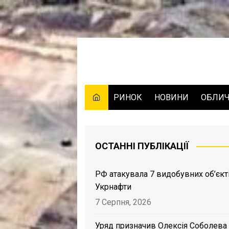
Skip
to
content
РИНОК
НОВИНИ
ОБЛИ
ОСТАННІ ПУБЛІКАЦІЇ
РФ атакувала 7 видобувних об’єкт
Укрнафти
7 Серпня, 2026
Уряд призначив Олексія Соболева