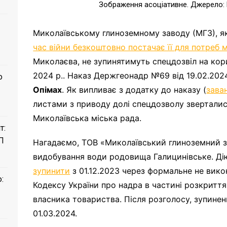
Зображення асоціативне. Джерело: h
Миколаївському глиноземному заводу (МГЗ), 
час війни безкоштовно постачає її для потреб
Миколаєва, не зупинятимуть спецдозвіл на кор
2024 р.. Наказ Держгеонадр №69 від 19.02.20
о
Опімах
. Як випливає з додатку до наказу (
зава
листами з приводу долі спецдозволу зверталис
Миколаївська міська рада.
т:
П
Нагадаємо, ТОВ «Миколаївський глиноземний з
видобування води родовища Галицинівське. Д
зупинити
з 01.12.2023 через формальне не вик
:
Кодексу України про надра в частині розкриття
власника товариства. Після розголосу, зупине
01.03.2024.