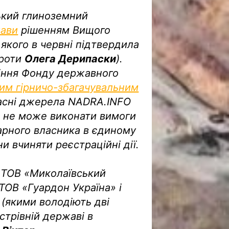
ький глиноземний
жави
рішенням Вищого
 якого в червні підтвердила
проти
Олега Дерипаски
).
іння Фонду державного
им гірничо-збагачувальним
ласні джерела NADRA.INFO
зі не може виконати вимоги
арного власника в єдиному
и вчиняти реєстраційні дії.
 ТОВ «Миколаївський
ОВ «Гуардон Україна» і
 (якими володіють дві
стрівній державі в