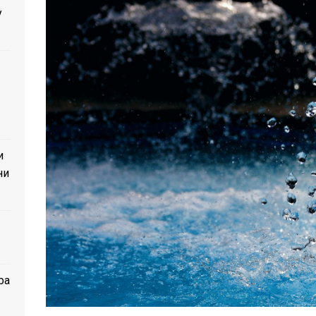
у
и
ни
ра