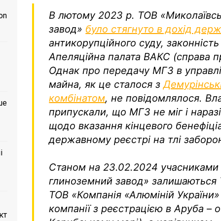
В лютому 2023 р. ТОВ «Миколаївс
on
завод»
було стягнуто в дохід дер
антикорупційного суду, законність
Апеляційна палата ВАКС (справа 
Однак про передачу МГЗ в управл
майна, як це сталося з
Демурінськ
комбінатом
, не повідомлялося. В
ше
припускали, що МГЗ не міг і нара
щодо вказання кінцевого бенефіці
державному реєстрі на тлі заборон
і
Станом на 23.02.2024 учасниками
глиноземний завод» залишаються Т
ТОВ «Компанія «Алюміній України»
компанії з реєстрацією в Аруба – о
кт