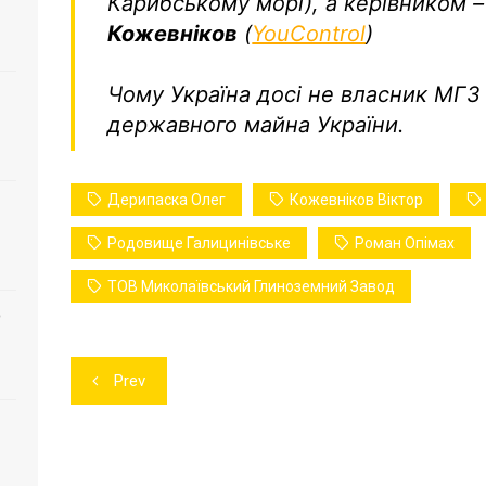
Карибському морі), а керівником 
Кожевніков
(
YouControl
)
Чому Україна досі не власник МГЗ
державного майна України.
Дерипаска Олег
Кожевніков Віктор
Родовище Галицинівське
Роман Опімах
ТОВ Миколаївський Глиноземний Завод
о
Навігація
Prev
записів