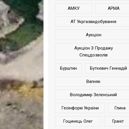
АМКУ
АРМА
АТ Укргазвидобування
Аукціон
Аукціон З Продажу
Спецдозволів
Бурштин
Буткевич Геннадій
Вапняк
Володимир Зеленський
Геоінформ України
Глина
Гоцинець Олег
Граніт