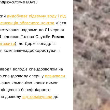
ttps://cutt.ly/aH8DwsJ
який
видобуває підземну воду і під
 мешканців обласного центра
міста
истування надрами до 01 червня
24 підписав Голова Служби
Роман
нтажити
), до Держгеонадр із
я компанія-надрокористувач і
авод» володіє спецдозволом на
ію спецдозволу спершу
планували
онання компанією нових вимог
 кінцевого бенефіціарного
ння дозволу
відтермінували
до