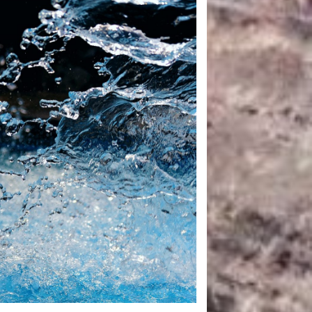
САНКЦІЙНІ НАДРА
БЛОГИ
TECHNO
CRITICAL MINERALS
НАДРА ІНШИХ
ПРО ПРОЕКТ