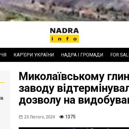
ЧЧЯ
КАРʼЄРИ УКРАЇНИ
НАДРА І ГРОМАДИ
FOR SAL
Миколаївському гли
заводу відтермінува
дозволу на видобува
ів
1375
23 Лютого, 2024