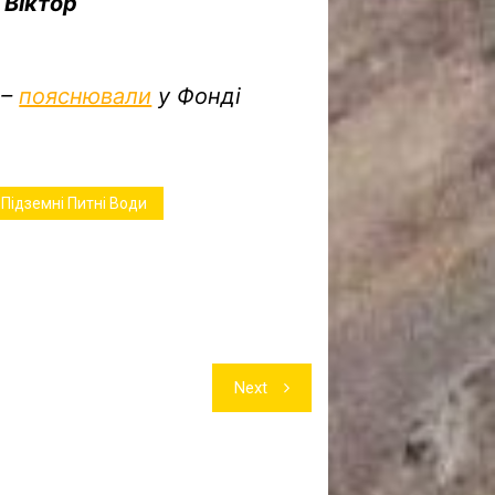
–
Віктор
 –
пояснювали
у Фонді
Підземні Питні Води
Next