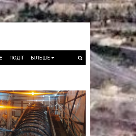
E
ПОДІЇ
БІЛЬШЕ
ВАКАНСІЇ
ЗРОБЛЕНО В УКРАЇНІ
WHO IS WHO
ПРОЗОРІ НАДРА
ГОВОРЯТЬ АСОЦІАЦІЇ
ГОВОРЯТЬ КОМПАНІЇ
КОНФЛІКТНІ НАДРА