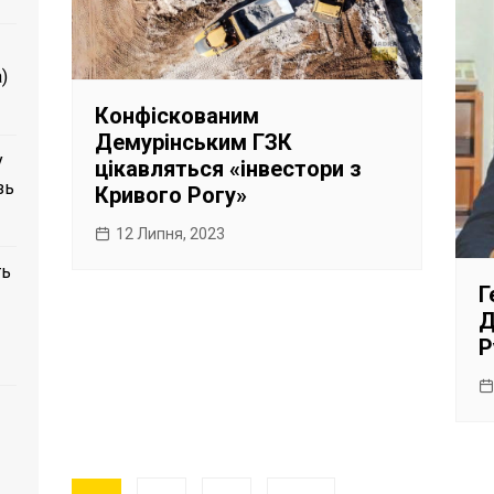
)
Конфіскованим
Демурінським ГЗК
у
цікавляться «інвестори з
зь
Кривого Рогу»
12 Липня, 2023
ть
Г
Д
Р