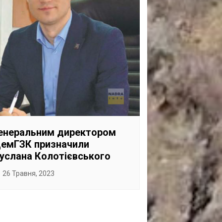
енеральним директором
емГЗК призначили
услана Колотієвського
26 Травня, 2023