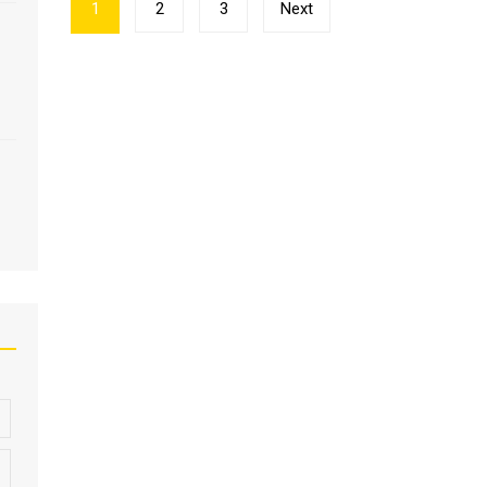
Пагінація
1
2
3
Next
записів