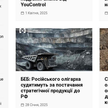
YouControl
н
:
1 Квітня, 2025
on
БЕБ: Російського олігарха
С
ше
судитимуть за постачання
о
стратегічної продукції до
о
РФ
д
к
і
28 Січня, 2025