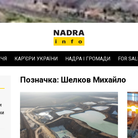
ЧЧЯ
КАРʼЄРИ УКРАЇНИ
НАДРА І ГРОМАДИ
FOR SAL
Позначка:
Шелков Михайло
и
ни