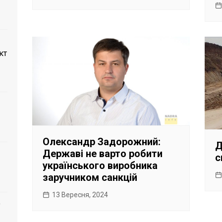
кт
Олександр Задорожний:
Д
Державі не варто робити
с
українського виробника
заручником санкцій
13 Вересня, 2024
о