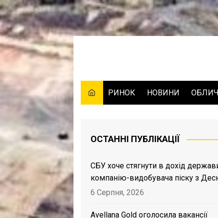
Skip
to
content
РИНОК
НОВИНИ
ОБЛИ
ОСТАННІ ПУБЛІКАЦІЇ
СБУ хоче стягнути в дохід держав
компанію-видобувача піску з Дес
6 Серпня, 2026
Avellana Gold оголосила вакансії