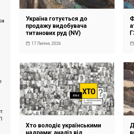
Україна готується до
Ф
ра
продажу видобувача
а
титанових руд (NV)
Г
17 Липня, 2026
о
т:
П
Хто володіє українськими
Д
надрами: аналіз від
в