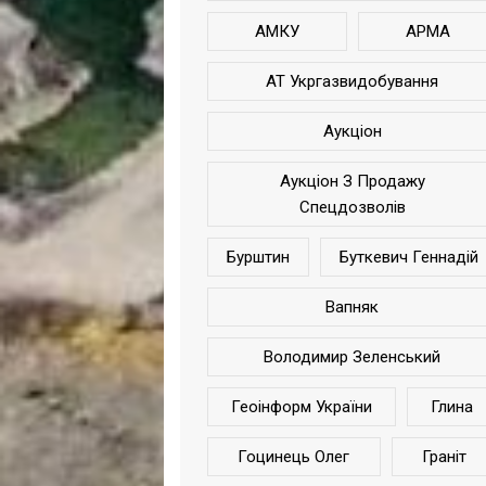
АМКУ
АРМА
АТ Укргазвидобування
Аукціон
Аукціон З Продажу
Спецдозволів
Бурштин
Буткевич Геннадій
Вапняк
Володимир Зеленський
Геоінформ України
Глина
Гоцинець Олег
Граніт