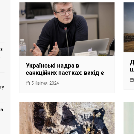
 з
A
Д
Українські надра в
ш
санкційних пастках: вихід є
5 Квітня, 2024
ту
ла