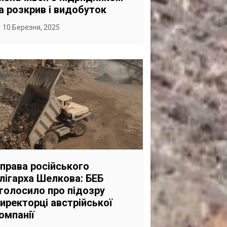
а розкрив і видобуток
10 Березня, 2025
права російського
лігарха Шелкова: БЕБ
голосило про підозру
иректорці австрійської
омпанії