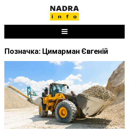
Skip
to
content
Позначка:
Цимарман Євгеній