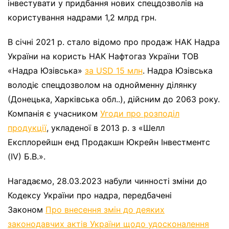
інвестувати у придбання нових спецдозволів на
користування надрами 1,2 млрд грн.
В січні 2021 р. стало відомо про продаж НАК Надра
України на користь НАК Нафтогаз України ТОВ
«Надра Юзівська»
за USD 15 млн
. Надра Юзівська
володіє спецдозволом на однойменну ділянку
(Донецька, Харківська обл..), дійсним до 2063 року.
Компанія є учасником
Угоди про розподіл
продукції
, укладеної в 2013 р. з «Шелл
Експлорейшн енд Продакшн Юкрейн Інвестментс
(IV) Б.В.».
Нагадаємо, 28.03.2023 набули чинності зміни до
Кодексу України про надра, передбачені
Законом
Про внесення змін до деяких
законодавчих актів України щодо удосконалення