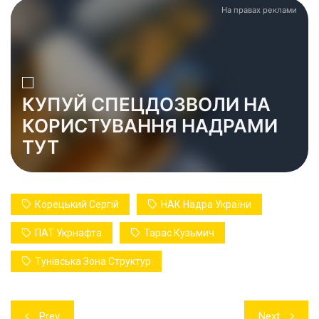
На правах реклами
КУПУЙ СПЕЦДОЗВОЛИ НА
КОРИСТУВАННЯ НАДРАМИ
ТУТ
Корецький Сергій
НАК Надра України
ПАТ Укрнафта
Тарас Кузьмич
Тунівська Зона Структур
Навігація
Prev
Next