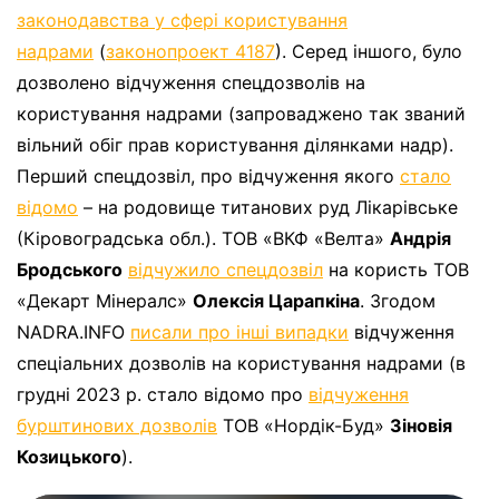
законодавства у сфері користування
надрами
(
законопроект 4187
). Серед іншого, було
дозволено відчуження спецдозволів на
користування надрами (запроваджено так званий
вільний обіг прав користування ділянками надр).
Перший спецдозвіл, про відчуження якого
стало
відомо
– на родовище титанових руд Лікарівське
(Кіровоградська обл.). ТОВ «ВКФ «Велта»
Андрія
Бродського
відчужило спецдозвіл
на користь ТОВ
«Декарт Мінералс»
Олексія Царапкіна
. Згодом
NADRA.INFO
писали про інші випадки
відчуження
спеціальних дозволів на користування надрами (в
грудні 2023 р. стало відомо про
відчуження
бурштинових дозволів
ТОВ «Нордік-Буд»
Зіновія
Козицького
).