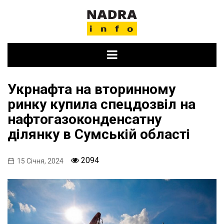
Skip
to
content
Укрнафта на вторинному
ринку купила спецдозвіл на
нафтогазоконденсатну
ділянку в Сумській області
2094
15 Січня, 2024