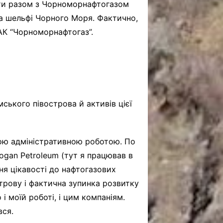
екти разом з Чорноморнафтогазом
а шельфі Чорного Моря. Фактично,
 ДАК “Чорноморнафтогаз”.
имського півострова й активів цієї
ною адміністративною роботою. По
adogan Petroleum (тут я працював в
ння цікавості до нафтогазових
строву і фактична зупинка розвитку
і моїй роботі, і цим компаніям.
вся.