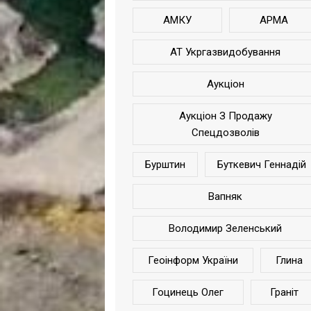
АМКУ
АРМА
АТ Укргазвидобування
Аукціон
Аукціон З Продажу
Спецдозволів
Бурштин
Буткевич Геннадій
Вапняк
Володимир Зеленський
Геоінформ України
Глина
Гоцинець Олег
Граніт