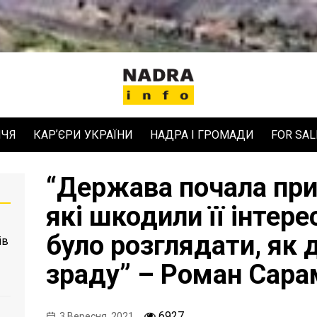
ЧЧЯ
КАРʼЄРИ УКРАЇНИ
НАДРА І ГРОМАДИ
FOR SAL
“Держава почала при
які шкодили її інтер
було розглядати, як
ів
зраду” – Роман Сара
6927
3 Вересня, 2021