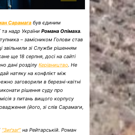
ман Сарамага
був єдиним
 та надр України
Романа Опімаха
.
ступника – замісником Голови став
ці звільнили зі Служби рішенням
ане ще 18 серпня, досі на сайті
но дані розділу
Керівництво
. Не
дай натяку на конфлікт між
ежно заговорили в березні-квітні
виконати рішення суду про
місія з питань вищого корпусу
вадження (його, зі слів Сарамаги,
і
“Зиґзаґ”
на Рейтарській. Роман