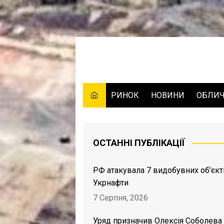
Skip
to
content
РИНОК
НОВИНИ
ОБЛИ
ОСТАННІ ПУБЛІКАЦІЇ
РФ атакувала 7 видобувних об’єкт
Укрнафти
7 Серпня, 2026
Уряд призначив Олексія Соболева