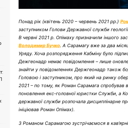
Понад рік (квітень 2020 – червень 2021 рр.)
Ро
заступником Голови Державної служби геології
В червні 2021 р. Опімаху призначили іншого за
о
Володимир Бучко
. А Сарамагу вже за два міся
Уряду. Хоча розпорядження Кабміну було підпис
Дежгеонадр немає повідомлення – лише оновле
знайти у повідомленнях Держгеонадр також бо
т:
Головою і заступником, про який на ринку обер
П
2021 – по тому, як Роман Сарамага спробував 
поновлення екс-головної юристки Служби, а Ко
:
державної служби розпочала дисциплінарне про
ініціював Роман Опімах).
З Романом Сарамагою зустрічаємося в кав’ярн