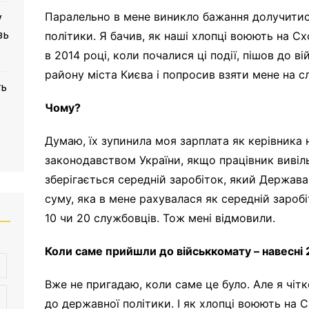
Паралельно в мене виникло бажання долучитися
у
зь
політики. Я бачив, як наші хлопці воюють на Сх
в 2014 році, коли почалися ці події, пішов до 
району міста Києва і попросив взяти мене на с
ть
Чому?
Думаю, їх зупинила моя зарплата як керівника н
законодавством України, якщо працівник вивіл
зберігається середній заробіток, який Держав
суму, яка в мене рахувалася як середній зароб
10 чи 20 службовців. Тож мені відмовили.
Коли саме прийшли до військкомату – навесні 
Вже не пригадаю, коли саме це було. Але я чіт
до державної політики. І як хлопці воюють на 