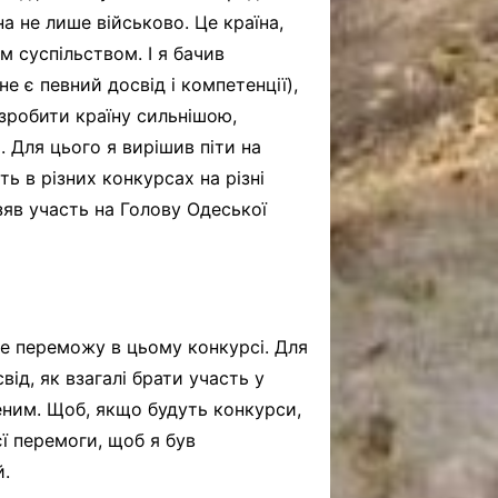
на не лише військово. Це країна,
м суспільством. І я бачив
е є певний досвід і компетенції),
 зробити країну сильнішою,
. Для цього я вирішив піти на
ть в різних конкурсах на різні
зяв участь на Голову Одеської
 не переможу в цьому конкурсі. Для
ід, як взагалі брати участь у
еним. Щоб, якщо будуть конкурси,
єї перемоги, щоб я був
й.