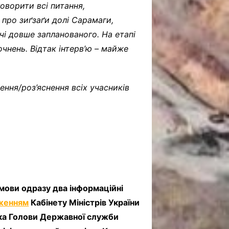
оворити всі питання,
про зиґзаґи долі Сарамаги,
чі довше запланованого. На етапі
чнень. Відтак інтерв’ю – майже
ення/роз’яснення всіх учасників
озмови одразу два інформаційні
женням
Кабінету Міністрів України
ика Голови Державної служби