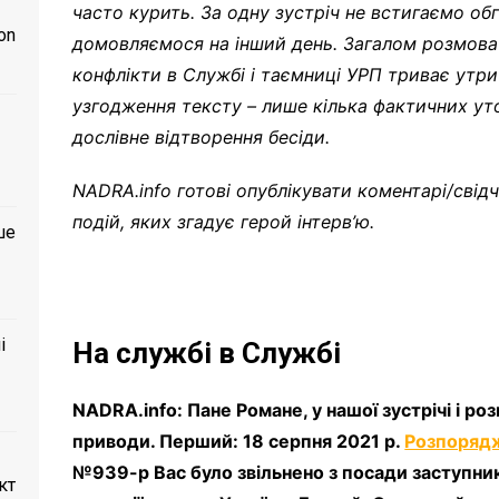
часто курить. За одну зустріч не встигаємо обг
on
домовляємося на інший день. Загалом розмова 
конфлікти в Службі і таємниці УРП триває утри
узгодження тексту – лише кілька фактичних уто
дослівне відтворення бесіди.
NADRA.info готові опублікувати коментарі/свідч
подій, яких згадує герой інтерв’ю.
ше
і
На службі в Службі
NADRA.info: Пане Романе, у нашої зустрічі і р
приводи. Перший: 18 серпня 2021 р.
Розпоряд
№939-р Вас було звільнено з посади заступн
кт