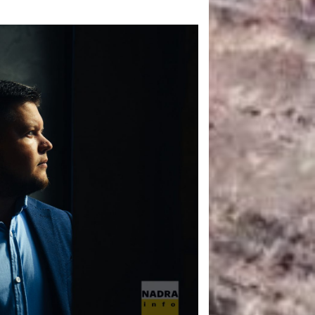
САНКЦІЙНІ НАДРА
БЛОГИ
TECHNO
CRITICAL MINERALS
НАДРА ІНШИХ
ПРО ПРОЕКТ