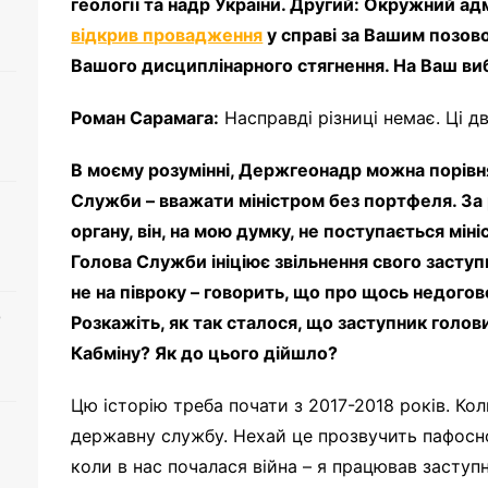
геології та надр України. Другий: Окружний ад
відкрив провадження
у справі за Вашим позово
Вашого дисциплінарного стягнення. На Ваш виб
Роман Сарамага:
Насправді різниці немає. Ці дві
В моєму розумінні, Держгеонадр можна порівня
Служби – вважати міністром без портфеля. За 
органу, він, на мою думку, не поступається міні
Голова Служби ініціює звільнення свого заступн
не на півроку – говорить, що про щось недого
о
Розкажіть, як так сталося, що заступник гол
Кабміну? Як до цього дійшло?
Цю історію треба почати з 2017-2018 років. Ко
державну службу. Нехай це прозвучить пафосно,
коли в нас почалася війна – я працював засту