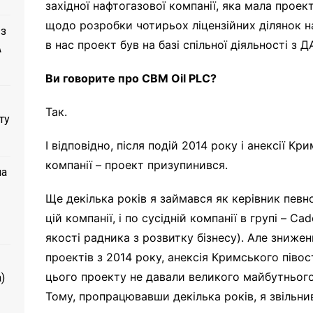
західної нафтогазової компанії, яка мала про
щодо розробки чотирьох ліцензійних ділянок н
 з
в нас проект був на базі спільної діяльності з
A
Ви говорите про CBM Oil PLC?
Так.
ту
І відповідно, після подій 2014 року і анексії Кр
компанії – проект призупинився.
ла
Ще декілька років я займався як керівник пев
цій компанії, і по сусідній компанії в групі – C
якості радника з розвитку бізнесу). Але зниже
проектів з 2014 року, анексія Кримського піво
цього проекту не давали великого майбутнього 
)
Тому, пропрацювавши декілька років, я звільни