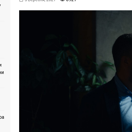
у
и
ни
ра