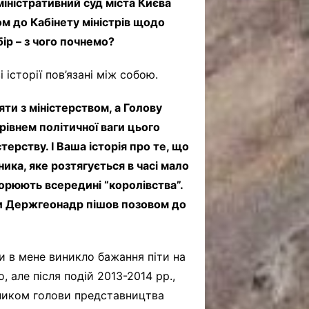
міністративний суд міста Києва
м до Кабінету міністрів щодо
ір – з чого почнемо?
 історії пов’язані між собою.
ти з міністерством, а Голову
рівнем політичної ваги цього
стерству. І Ваша історія про те, що
ика, яке розтягується в часі мало
ворюють всередині “королівства”.
ови Держгеонадр пішов позовом до
ли в мене виникло бажання піти на
 але після подій 2013-2014 рр.,
пником голови представництва