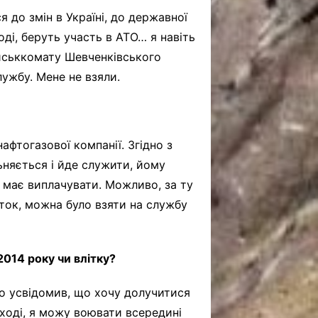
 до змін в Україні, до державної
оді, беруть участь в АТО… я навіть
військкомату Шевченківського
лужбу. Мене не взяли.
афтогазової компанії. Згідно з
ьняється і йде служити, йому
а має виплачувати. Можливо, за ту
іток, можна було взяти на службу
2014 року чи влітку?
ко усвідомив, що хочу долучитися
Сході, я можу воювати всередині