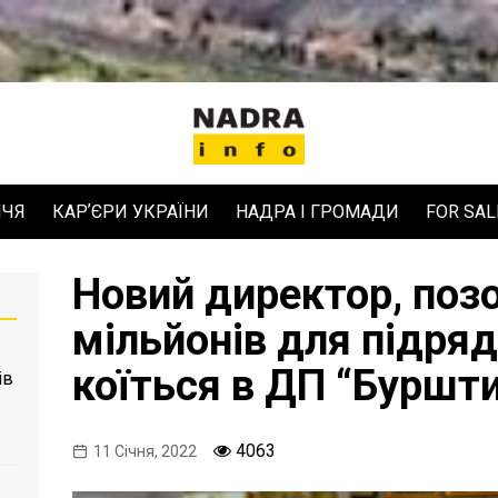
ЧЧЯ
КАРʼЄРИ УКРАЇНИ
НАДРА І ГРОМАДИ
FOR SAL
Новий директор, поз
мільйонів для підряд
коїться в ДП “Буршти
ів
4063
11 Січня, 2022