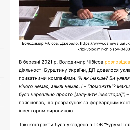
Володимир Чібісов. Джерело: https://www.dsnews.ua/ukr/
krizi-volodimir-chibisov-04
В березні 2021 р. Володимир Чібісов
розповіда
діяльності Бурштину України, ДП довелося укл
приватними компаніями.
“А як інакше? Ви уявл
о
нічого немає, землі немає, і – “поможіть”? Іна
було нереально просто [залучити інвестора]”, 
пояснював, що розрахунок за форвардним кон
інвестором сировиною.
Такі контракти було укладено з ТОВ “Аурум Пол