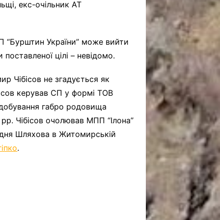
ьщі, екс-очільник АТ
ДП “Бурштин України” може вийти
 поставленої цілі – невідомо.
мир Чібісов не згадується як
бісов керував СП у формі ТОВ
идобування габро родовища
 рр. Чібісов очолював МПП “Ілона”
дня Шляхова в Житомирській
гіпко
.