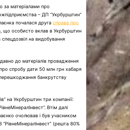
o за матеріалами про
ржпідприємства – ДП “Укрбурштин”
олаєнка почалася друга
справа про
, що особисто вклав в Укрбурштин
в спецдозвіл на видобування
одавно до матеріалів провадження
 про спробу дати 50 млн грн хабаря
е перешкоджання банкрутству
ів” на Укрбурштин три компанії:
івнеМінералІнвест”. Втім далі
колаєнко очолював і був учасником
В “РівнеМінералІнвест” (решта 80%