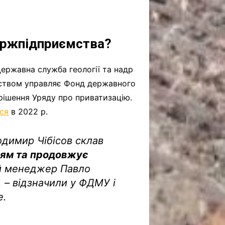
держпідприємства?
ержавна служба геології та надр
мством управляє Фонд державного
рішення Уряду про приватизацію.
ся
в 2022 р.
одимир Чібісов склав
ням та продовжує
й менеджер Павло
,
– відзначили у ФДМУ і
е.