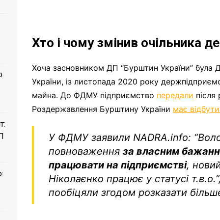
Хто і чому змінив очільника 
Хоча засновником ДП “Бурштин України” була Д
о
України, із листопада 2020 року держпідприє
майна. До ФДМУ підприємство
передали
після 
Роздержавлення Бурштину України
має відбути
т:
У ФДМУ заявили NADRA.info:
“Вол
П
повноваження
за власним бажан
працювати на підприємстві
, нови
:
Ніколаєнко працює у статусі т.в.о.”
пообіцяли згодом розказати більш