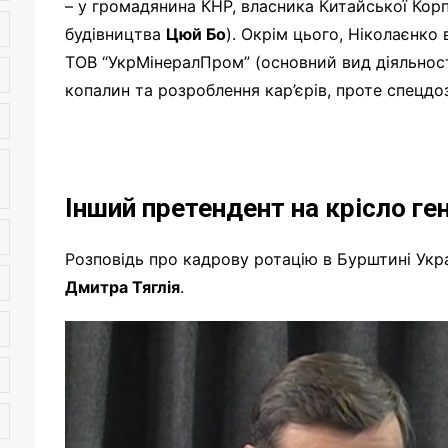
– у громадянина КНР, власника Китайської Кор
будівництва
Цюй Бо
). Окрім цього, Ніколаєнко
ТОВ “УкрМінералПром” (основний вид діяльнос
копалин та розроблення кар’єрів, проте спецдо
Інший
претендент на крісло г
Розповідь про кадрову ротацію в Бурштині Укр
Дмитра Тяглія
.