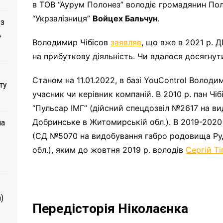
в ТОВ “Аурум Полонез” володіє громадянин Пол
“Укрзалізниця”
Войцех Бальчун
.
 з
A
Володимир Чібісов
заявляв
, що вже в 2021 р. 
на прибуткову діяльність. Чи вдалося досягнути
Станом на 11.01.2022, в базі YouControl Володи
ту
учасник чи керівник компаній. В 2010 р. пан Чі
“Пульсар ІМГ” (дійсний спецдозвіл №2617 на в
Добринське в Житомирській обл.). В 2019-2020
ла
(СД №5070 на видобування габро родовища Ру
обл.), яким до жовтня 2019 р. володів
Сергій Ті
)
Передісторія Ніколаєнка