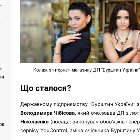
у
и
Колаж з інтернет-магазину ДП "Бурштин України"
ни
Що сталося?
Державному підприємству “Бурштин України” зм
Володимира Чібісова
, який очолював ДП з лют
Ніколаєнко
(посада: виконувач обов’язків гене
ра
сервісу YouControl, зміна очільника Бурштину У