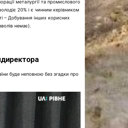
порації металургії та промислового
 володіє 20% і є чинним керівником
ті – Добування інших корисних
зволів немає).
ендиректора
аїни буде неповною без згадки про