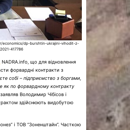
economics/dp-burshtin-ukrajini-vihodit-z-
032021-417786
в
NADRA.info, що для відновлення
асти форвардні контракти з
яєте собі – підприємство з боргами,
кше як по форвардному контракту
–
заявляв Володимир Чібісов і
трактом здійснюють видобутою
онез” і ТОВ “Зоненштайн”. Часткою