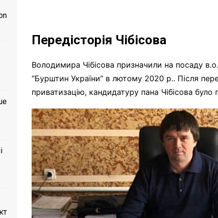
on
Передісторія Чібісова
Володимира Чібісова призначили на посаду в.о
“Бурштин України” в лютому 2020 р.. Після пер
приватизацію, кандидатуру пана Чібісова було п
ше
і
кт