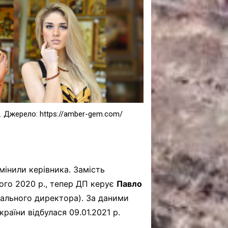
САНКЦІЙНІ НАДРА
БЛОГИ
TECHNO
CRITICAL MINERALS
НАДРА ІНШИХ
ПРО ПРОЕКТ
. Джерело: https://amber-gem.com/
інили керівника. Замість
ого 2020 р., тепер ДП керує
Павло
рального директора). За даними
країни відбулася 09.01.2021 р.