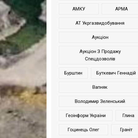
АМКУ
АРМА
АТ Укргазвидобування
Аукціон
Аукціон З Продажу
Спецдозволів
Бурштин
Буткевич Геннадій
Вапняк
Володимир Зеленський
Геоінформ України
Глина
Гоцинець Олег
Граніт