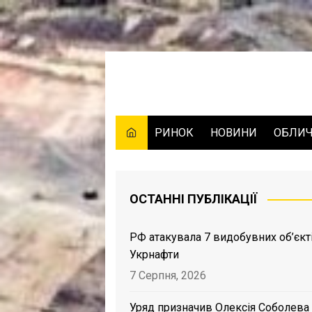
Skip
to
content
РИНОК
НОВИНИ
ОБЛИ
ОСТАННІ ПУБЛІКАЦІЇ
РФ атакувала 7 видобувних об’єкт
Укрнафти
7 Серпня, 2026
Уряд призначив Олексія Соболева