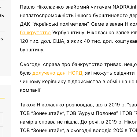
Павло Ніколаєнко знайомий читачам NADRA.inf
у
неплатоспроможність іншого бурштинового де
зь
ДАК “Українські поліметали”. Саме з заяви Нік
банкрутство
Укрбурштину. Ніколаєнко запевняв
ть
120 тис. дол. США, з яких 40 тис. дол. коштува
бурштину.
Сьогодні справа про банкрутство триває, нещ
було
долучено дані НСРД
, які можуть свідчити
чинному керівнику підприємства в обмін на н
компанії.
Також Ніколаєнко розповідав, що в 2019 р. “зав
ТОВ “Зоненштайн”, ТОВ “Аурум Полонез” і ТОВ “Р
намірів справа не пішла. До речі, в 2019 р. Ні
ТОВ “Зоненштайн”, а сьогодні володіє 20% в ТО