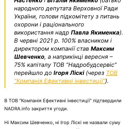
Настенко
і
Віталій Якименко
(батько
народного депутата Верховної Ради
України, голови підкомітету з питань
охорони і раціонального
використання надр
Павла Якименка
).
В червні 2021 р. 100% власником і
директором компанії став
Максим
Шевченко
, а наприкінці вересня –
75% капіталу ТОВ “Надробудсервіс”
перейшло до
Ігоря Ліскі
(через
ТОВ
“Компанія Ефективні інвестиції”
).
В ТОВ “Компанія Ефективні інвестиції” підтвердили
NADRA.info закриття угоди.
Ні Максим Шевченко, ні Ігор Ліскі не назвали суму