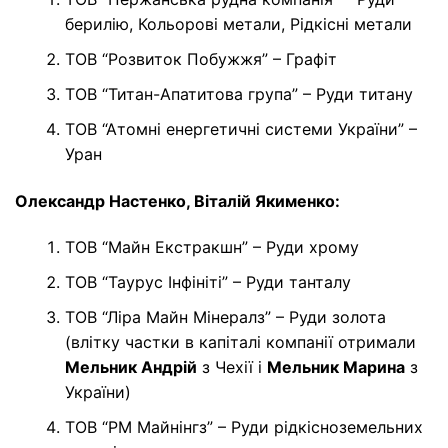
берилію, Кольорові метали, Рідкісні метали
ТОВ “Розвиток Побужжя” – Графіт
ТОВ “Титан-Апатитова група” – Руди титану
ТОВ “Атомні енергетичні системи України” –
Уран
Олександр Настенко, Віталій Якименко:
ТОВ “Майн Екстракшн” – Руди хрому
ТОВ “Таурус Інфініті” – Руди танталу
ТОВ “Ліра Майн Мінералз” – Руди золота
(влітку частки в капіталі компанії отримали
Мельник Андрій
з Чехії і
Мельник Марина
з
України)
ТОВ “РМ Майнінгз” – Руди рідкісноземельних