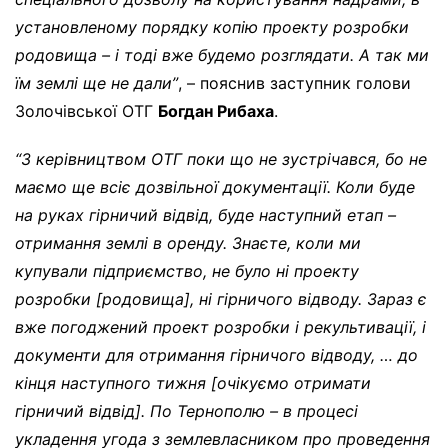
установленому порядку копію проекту розробки
родовища – і тоді вже будемо розглядати. А так ми
їм землі ще не дали”
, – пояснив заступник голови
Золочівської ОТГ
Богдан Рибаха
.
“З керівництвом ОТГ поки що не зустрічався,
бо не
маємо ще всіє дозвільної документації
. Коли буде
на руках гірничий відвід, буде наступний етап –
отримання землі в оренду. Знаєте, коли ми
купували підприємство, не було ні проекту
розробки
[
родовища
], ні гірничого відводу. Зараз є
вже погоджений проект розробки і рекультивації, і
документи для отримання гірничого відводу, … до
кінця наступного тижня [
очікуємо отримати
гірничий відвід
]
. По Тернополю – в процесі
укладення угода з землевласником про проведення