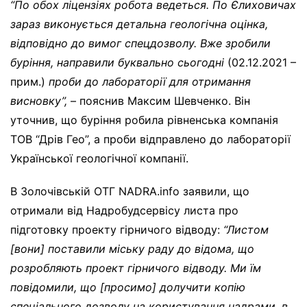
“По обох ліцензіях робота ведеться. По Єлиховичах
зараз виконується детальна геологічна оцінка,
відповідно до вимог спецдозволу. Вже зробили
буріння, направили буквально сьогодні
(02.12.2021 –
прим.)
проби до лабораторії для отримання
висновку”,
– пояснив Максим Шевченко. Він
уточнив, що буріння робила рівненська компанія
ТОВ “Дрів Гео”, а проби відправлено до лабораторії
Української геологічної компанії.
В Золочівській ОТГ NADRA.info заявили, що
отримали від Надробудсервісу листа про
підготовку проекту гірничого відводу:
“Листом
[вони] поставили міську раду до відома, що
розробляють проект гірничого відводу. Ми їм
повідомили, що
[
просимо
]
долучити копію
спеціального дозволу на користування надрами, в