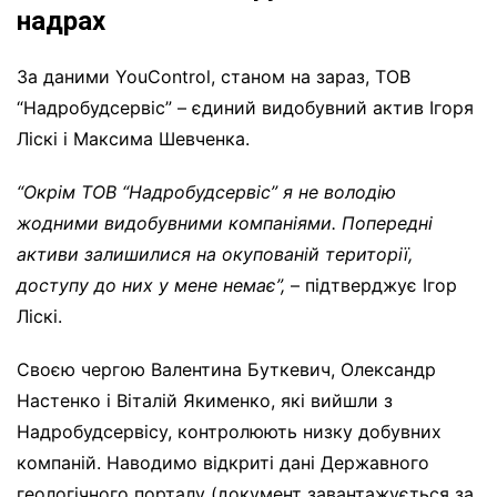
надрах
За даними YouControl, cтаном на зараз, ТОВ
“Надробудсервіс” – єдиний видобувний актив Ігоря
Ліскі і Максима Шевченка.
“Окрім ТОВ “Надробудсервіс” я не володію
жодними видобувними компаніями.
Попередні
активи залишилися на окупованій території,
доступу до них у
мене немає”,
– підтверджує Ігор
Ліскі.
Своєю чергою Валентина Буткевич, Олександр
Настенко і Віталій Якименко, які вийшли з
Надробудсервісу, контролюють низку добувних
компаній. Наводимо відкриті дані Державного
геологічного порталу (документ завантажується за