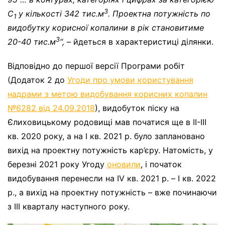
3
С
у кількості 342 тис.м
. Проектна потужність по
1
видобутку корисної копалини в рік становитиме
3
20-40 тис.м
“,
– йдеться в характеристиці ділянки.
Відповідно до першої версії Програми робіт
(Додаток 2 до
Угоди про умови користування
надрами з метою видобування корисних копалин
№6282 від 24.09.2018
), видобуток піску на
Єлиховицькому родовищі мав початися ще в II-III
кв. 2020 року, а на І кв. 2021 р. було заплановано
вихід на проектну потужність кар’єру. Натомість, у
березні 2021 року Угоду
оновили
, і початок
видобування перенесли на IV кв. 2021 р. – I кв. 2022
р., а вихід на проектну потужність – вже починаючи
з ІІІ кварталу наступного року.