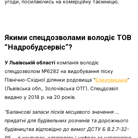
угоди, посилаючись на комерційну таємницю.
Якими спецдозволами володіє ТОВ
“Надробудсервіс”?
У Львівській області
компанія володіє
спецдозволом №6282 на видобування піску
Північно-Східної ділянки родовища “
Єлиховицьке
”
(Львівська обл., Золочівська ОТГ). Спецдозвіл
видано у 2018 р. на 20 років.
“Балансові запаси пісків місцевого значення …
придатні для будівельних розчинів та дорожнього
будівництва відповідно до вимог ДСТУ Б В.2.7-32-
95
…
в контурах, категоріях і цифрах
за категорією