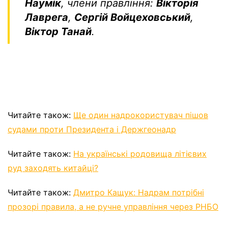
Наумік
, члени правління:
Вікторія
Лаврега
,
Сергій Войцеховський
,
Віктор Танай
.
Читайте також:
Ще один надрокористувач пішов
судами проти Президента і Держгеонадр
Читайте також:
На українські родовища літієвих
руд заходять китайці?
Читайте також:
Дмитро Кащук: Надрам потрібні
прозорі правила, а не ручне управління через РНБО