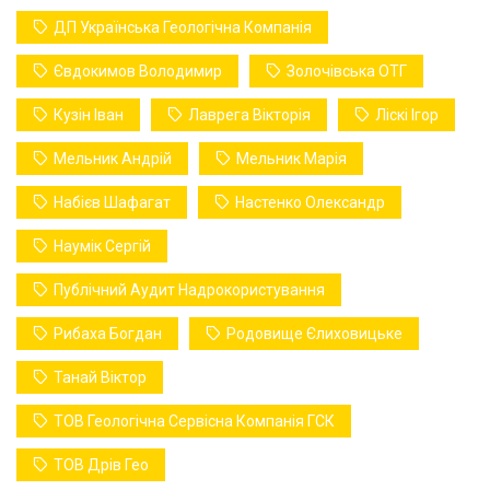
ДП Українська Геологічна Компанія
Євдокимов Володимир
Золочівська ОТГ
Кузін Іван
Лаврега Вікторія
Ліскі Ігор
Мельник Андрій
Мельник Марія
Набієв Шафагат
Настенко Олександр
Наумік Сергій
Публічний Аудит Надрокористування
Рибаха Богдан
Родовище Єлиховицьке
Танай Віктор
ТОВ Геологічна Сервісна Компанія ГСК
ТОВ Дрів Гео