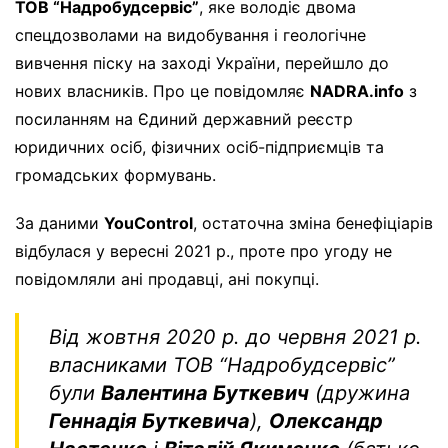
ТОВ “Надробудсервіс”
, яке володіє двома
спецдозволами на видобування і геологічне
вивчення піску на заході України, перейшло до
нових власників. Про це повідомляє
NADRA.info
з
посиланням на Єдиний державний реєстр
юридичних осіб, фізичних осіб-підприємців та
громадських формувань.
За даними
YouControl
, остаточна зміна бенефіціарів
відбулася у вересні 2021 р., проте про угоду не
повідомляли ані продавці, ані покупці.
Від жовтня 2020 р. до червня 2021 р.
власниками ТОВ “Надробудсервіс”
були
Валентина Буткевич
(дружина
Геннадія Буткевича
),
Олександр