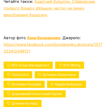
Читайте також:
Азартний бурштин. Співвласник
ігрового бізнесу збільшує частку на ринку
видобування бурштину
Автор фото
Анна Бондаренко
. Джерело:
https://www.facebook.com/bondarenko.ak/posts/1577
253412449121
BGV Group Managament
BGV Mining
YouControl
Буткевич Валентина
Буткевич Геннадій
Вадим Войцешук
Державний Геологічний Портал
Ділянка Кутківці