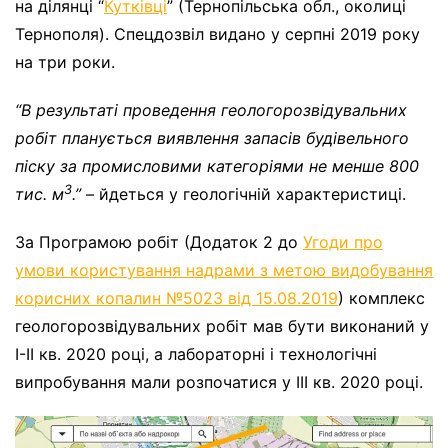
на ділянці “
Кутківці
” (Тернопільська обл., околиці
Тернополя). Спецдозвіл видано у серпні 2019 року
на три роки.
“В результаті проведення геологорозвідувальних
робіт планується виявлення запасів будівельного
піску за промисловими категоріями не менше 800
3
тис. м
.”
– йдеться у геологічній характеристиці.
За Програмою робіт (Додаток 2 до
Угоди про
умови користування надрами з метою видобування
корисних копалин №5023 від 15.08.2019
) комплекс
геологорозвідувальних робіт мав бути виконаний у
І-ІІ кв. 2020 році, а лабораторні і технологічні
випробування мали розпочатися у ІІІ кв. 2020 році.