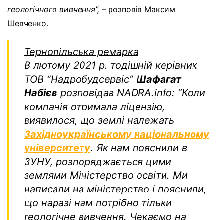
геологічного вивчення”,
– розповів Максим
Шевченко.
Тернопільська ремарка
В лютому 2021 р. тодішній керівник
ТОВ “Надробудсервіс”
Шафагат
Набієв
розповідав NADRA.info: “
Коли
компанія отримала ліцензію,
виявилося, що землі належать
Західноукраїнському національному
університету
. Як нам пояснили в
ЗУНУ, розпоряджається цими
землями Міністерство освіти. Ми
написали на міністерство і пояснили,
що наразі нам потрібно тільки
геологічне вивчення. Чекаємо на