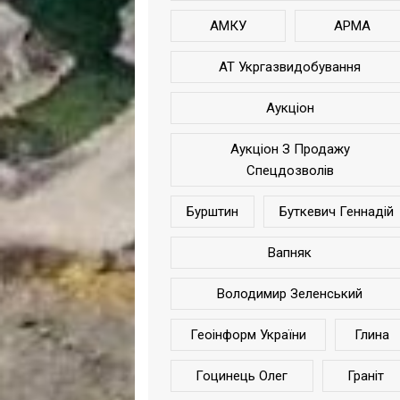
АМКУ
АРМА
АТ Укргазвидобування
Аукціон
Аукціон З Продажу
Спецдозволів
Бурштин
Буткевич Геннадій
Вапняк
Володимир Зеленський
Геоінформ України
Глина
Гоцинець Олег
Граніт