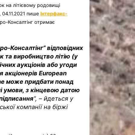
ок на літієвому родовищі
, 04.11.2021 пише
Інтерфакс-
етро-Консалтінг отримає
ро-Консалтінг” відповідних
к та виробництво літію (у
ічних аукціонів або угоди
я акціонерів European
tone може придбати понад
ші умови, з кінцевою датою
 підписання
“
, – йдеться у
ької компанії на біржі