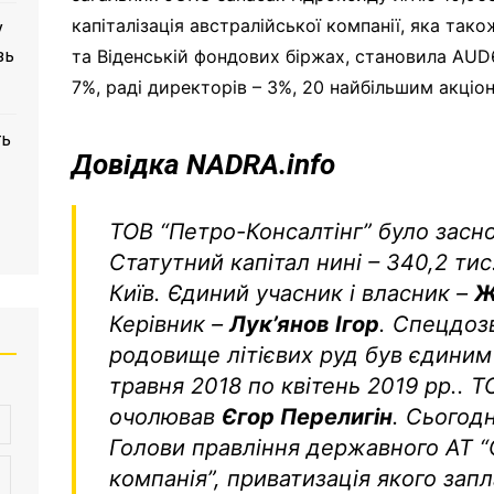
капіталізація австралійської компанії, яка так
у
зь
та Віденській фондових біржах, становила AU
7%, раді директорів – 3%, 20 найбільшим акціо
ть
Довідка NADRA.info
ТОВ “Петро-Консалтінг” було засно
Статутний капітал нині – 340,2 тис.
Київ. Єдиний учасник і власник –
Ж
Керівник –
Лук’янов Ігор
. Спецдоз
родовище літієвих руд був єдиним
травня 2018 по квітень 2019 рр.. 
очолював
Єгор Перелигін
. Сьогодн
Голови правління державного АТ “О
компанія”, приватизація якого запл