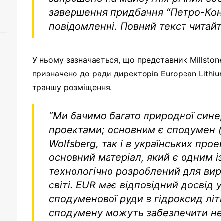
завершення придбання “Петро-Конс
повідомленні. Повний текст читай
У ньому зазначається, що представник Millsto
призначено до ради директорів European Lithi
траншу розміщення.
“Ми бачимо багато природної синер
проектами; основним є сподумен (
Wolfsberg, так і в українських прое
о
основний матеріал, який є одним і
технологічно розроблений для вир
світі. EUR має відповідний досвід 
сподуменової руди в гідроксид літ
сподумену можуть забезпечити н