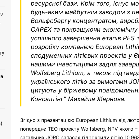
ресурсної бази. Крім того, існує м
будь-яким майбутнім заводом з п
 з
Вольфсбергу концентратом, виробл
A
CAPEX та покращуючи економічну д
успішного завершення етапів PFS т
розробку компанією European Lith
ту
сподуменних літієвих проектів у Є
нашими інвестиціями задля завер
Wolfsberg Lithium, а також підтв
ла
українського літію за вимогами JO
цитують у біржевому повідомленн
Консалтінг” Михайла Жернова.
Згідно з презентацією European Lithium від лют
)
попереднє ТЕО проекту Wolfsberg, NPV якого – 
загальних JORC запасах гідроксиду літію 10,96