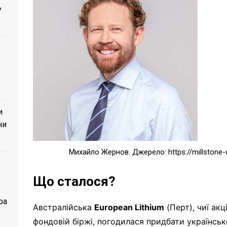
у
и
ни
Михайло Жернов. Джерело: https://millstone-
Що сталося?
ра
Австралійська
European Lithium
(Перт), чиї ак
фондовій біржі, погодилася придбати українсь