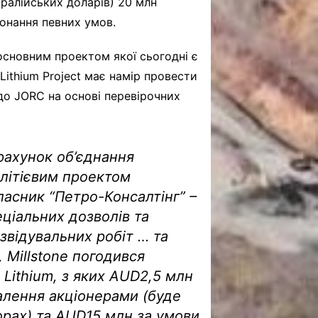
тралійських доларів) 20 млн
онання певних умов.
основним проектом якої сьогодні є
 Lithium Project має намір провести
до JORC на основі перевірочних
рахунок об’єднання
 літієвим проектом
власник “Петро-Консалтінг” –
еціальних дозволів та
звідувальних робіт … та
 Millstone погодився
Lithium, з яких AUD2,5 млн
алення акціонерами (буде
орах) та AUD15 млн за умови