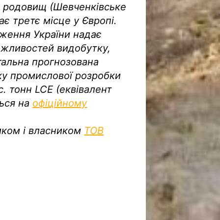
ох родовищ (Шевченківське
ає третє місце у Європі.
ження України надає
ожливостей видобутку,
агальна прогнозована
ку промислової розробки
. тонн LCE (еквівалент
ься на
офіційному
иком і власником
ТОВ