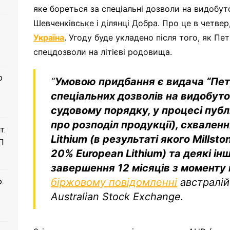
яке бореться за спеціальні дозволи на видобут
Шевченківське і ділянці Добра. Про це в четвер
Україна
. Угоду буде укладено після того, як П
спецдозволи на літієві родовища.
о
“
Умовою придбання є видача “Пет
спеціальних дозволів на видобуто
судовому порядку, у процесі публ
про розподіл продукції), схваленн
т:
Lithium (в результаті якого Mills
П
20% European Lithium) та деякі ін
завершення 12 місяців з моменту
біржовому повідомленні
австралійс
:
Australian Stock Exchange.