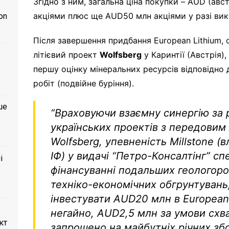
Згідно з ним, загальна ціна покупки – AUD (авс
акціями плюс ще AUD50 млн акціями у разі вик
on
Після завершення придбання European Lithium, 
літієвий проект
Wolfsberg
у Каринтії (Австрія),
першу оцінку мінеральних ресурсів відповідно 
робіт (подвійне буріння).
ше
“Враховуючи взаємну синергію за 
українських проектів з передовим
Wolfsberg, упевненість Millstone (
ІФ) у видачі “Петро-Консалтінг” сп
і
фінансуванні подальших геологоро
техніко-економічних обгрунтувань,
інвестувати AUD20 млн в European 
негайно, AUD2,5 млн за умови схв
кт
запрошено на майбутніх річних зб