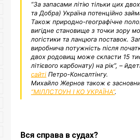
“За запасами літію тільки цих дв
та Добра) Україна потенційно займ
Також природно-географічне поло
вигідне становище з точки зору м
логістики та ланцюга поставок. З
виробнича потужність після почат
двох родовищ може скласти 15 тис
літієвого карбонату) на рік”,
– йдет
сайті
Петро-Консалтінгу.
Михайло Жернов також є засновн
“МІЛЛСТОУН І КО УКРАЇНА”
.
Вся справа в судах?