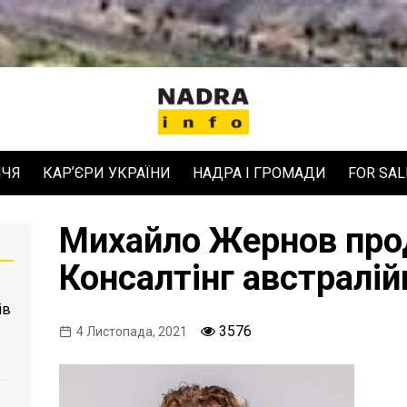
ЧЧЯ
КАРʼЄРИ УКРАЇНИ
НАДРА І ГРОМАДИ
FOR SAL
Михайло Жернов про
Консалтінг австралі
ів
3576
4 Листопада, 2021