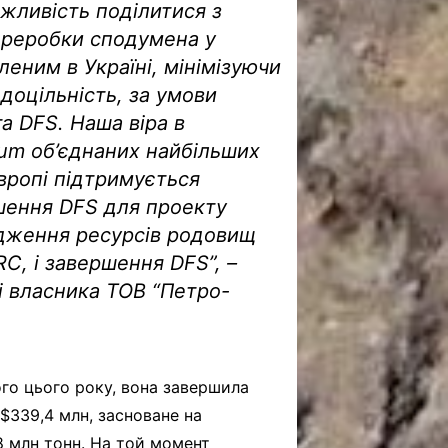
ожливість поділитися з
ереробки сподумена у
еним в Україні, мінімізуючи
оцільність, за умови
а DFS. Наша віра в
ium об’єднаних найбільших
вропі підтримується
шення DFS для проекту
ердження ресурсів родовищ
RC, і завершення DFS”, –
і власника ТОВ “Петро-
ого цього року, вона завершила
$339,4 млн, засноване на
8 млн тонн. На той момент