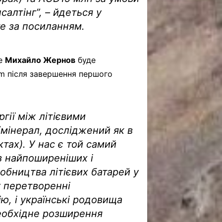
алтінг”, – йдеться у
те за посиланням.
ne
Михайло Жернов
буде
um після завершення першого
гії між літієвими
мінерал, досліджений як в
ктах). У нас є той самий
з найпоширеніших і
обництва літієвих батарей у
у перетворенні
ію, і українські родовища
еобхідне розширення