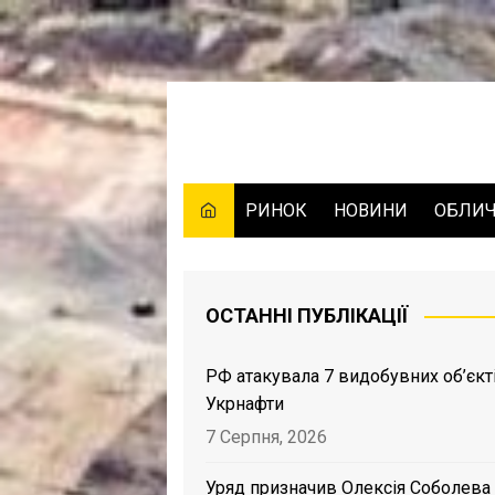
Skip
to
content
РИНОК
НОВИНИ
ОБЛИ
ОСТАННІ ПУБЛІКАЦІЇ
РФ атакувала 7 видобувних об’єкт
Укрнафти
7 Серпня, 2026
Уряд призначив Олексія Соболева