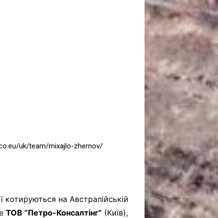
САНКЦІЙНІ НАДРА
БЛОГИ
TECHNO
CRITICAL MINERALS
НАДРА ІНШИХ
ПРО ПРОЕКТ
co.eu/uk/team/mixajlo-zhernov/
ції котируються на Австралійській
ке
ТОВ “Петро-Консалтінг”
(Київ),