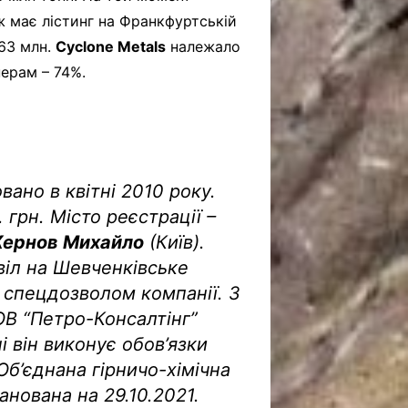
ож має лістинг на Франкфуртській
D63 млн.
Cyclone Metals
належало
нерам – 74%.
вано в квітні 2010 року.
 грн. Місто реєстрації –
ернов Михайло
(Київ).
віл на Шевченківське
 спецдозволом компанії. З
ТОВ “Петро-Консалтінг”
і він виконує обов’язки
б’єднана гірничо-хімічна
анована на 29.10.2021.