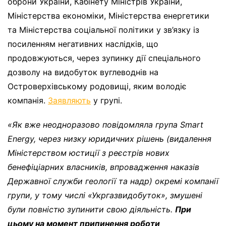
оброни України, Кабінету Міністрів України,
Міністерства економіки, Міністерства енергетики
та Міністерства соціальної політики у зв’язку із
посиленням негативних наслідків, що
продовжуються, через зупинку дії спеціального
дозволу на видобуток вуглеводнів на
Островерхівському родовищі, яким володіє
компанія.
Заявляють
у групі.
«Як вже неодноразово повідомляла група Smart
Energy, через низку юридичних рішень (видалення
Міністерством юстиції з реєстрів нових
бенефіціарних власників, впровадження наказів
Державної служби геології та надр) окремі компанії
групи, у тому числі «Укргазвидобуток», змушені
були повністю зупинити свою діяльність.
При
цьому на момент припинення роботи