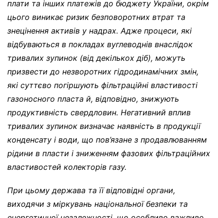
плати та інших платежів до бюджету України, окрім
цього виникає ризик безповоротних втрат та
знецінення активів у надрах. Адже процеси, які
відбуваються в покладах вуглеводнів внаслідок
тривалих зупинок (від декількох діб), можуть
призвести до незворотних гідродинамічних змін,
які суттєво погіршують фільтраційні властивості
газоносного пласта й, відповідно, знижують
продуктивність свердловин. Негативний вплив
тривалих зупинок визначає наявність в продукції
конденсату і води, що пов’язане з продавлюванням
рідини в пласти і зниженням фазових фільтраційних
властивостей колекторів газу.
При цьому держава та її відповідні органи,
виходячи з міркувань національної безпеки та
енергетичної незалежності, що особливо важливо