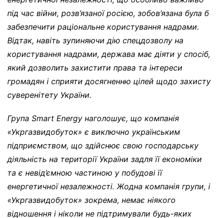
під час війни, розв’язаної росією, зобов’язана була б
забезпечити раціональне користування надрами.
Відтак, навіть зупиняючи дію спецдозволу на
користування надрами, держава має діяти у спосіб,
який дозволить захистити права та інтереси
громадян і сприяти досягненню цілей щодо захисту
суверенітету України.
Група Smart Energy наголошує, що компанія
«Укргазвидобуток» є виключно українським
підприємством, що здійснює свою господарську
діяльність на території України задля її економіки
та є невід’ємною частиною у побудові її
енергетичної незалежності. Жодна компанія групи, і
«Укргазвидобуток» зокрема, немає ніякого
відношення і ніколи не підтримували будь-яких