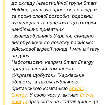
до складу інвестиційної групи Smart
Holding, реалізує проєкти з розвідки
та промислової розробки родовищ
вуглеводнів та належить до п’ятірки
найбільших приватних
газовидобувників України, сумарно
видобуваючи до початку російської
військової агресії понад 1 млн м³ газу
на добу.
Нафтогазовий напрям Smart Energy
представлений компанією
«Укргазвидобуток» (Харківська
область), а також публічною
британською компанією
Enwell
Energy
. У свою чергу, активи
Enwell
Energy
працюють на Полтавщині – це