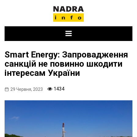
Skip
to
content
Smart Energy: Запровадження
санкцій не повинно шкодити
інтересам України
1434
29 Червня, 2023