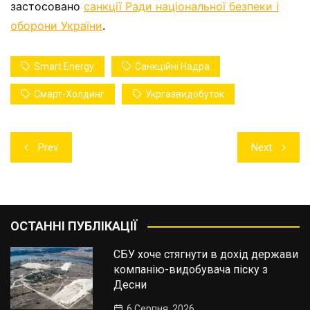
застосовано
санкції Ради національної безпеки і
оборони України
.
Smart Energy
Санкційні Надра
Смарт-Холдинг
Укргазвидобуток
Навігація
Prev
Next
записів
ОСТАННІ ПУБЛІКАЦІЇ
СБУ хоче стягнути в дохід держави
компанію-видобувача піску з
Десни
6 Серпня, 2026