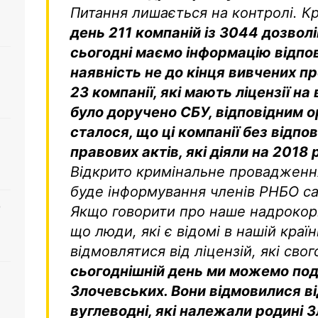
Питання лишається на контролі. Кр
день 211 компаній із 3044 дозволів,
сьогодні маємо інформацію відпо
наявність не до кінця вивчених пр
23 компанії, які мають ліцензії на
було доручено СБУ, відповідним о
сталося, що ці компанії без відпо
правових актів, які діяли на 2018 
Відкрито кримінальне провадження
буде інформування членів РНБО са
о
Якщо говорити про наше надрокор
що люди, які є відомі в нашій кра
відмовлятися від ліцензій, які сво
сьогоднішній день ми можемо под
Злочевських. Вони відмовилися ві
вуглеводні, які належали родині 