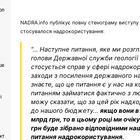
on
NADRA.info публікує повну стенограму виступу 
стосувалося надрокористування:
“… Наступне питання, яке ми розгл
голови Державної служби геології 
ше
стосується справ у сфері надрокор
заходи з посилення державного наг
знаєте, що це питання є у нас на 
питанням займатися фактично з лют
і
можу сказати, що за цей рік надхо
до нашого бюджету…
якщо вони в
млрд грн, то в цьому році ми оч
грн буде зібрано відповідними н
кт
питання надрокористування
.