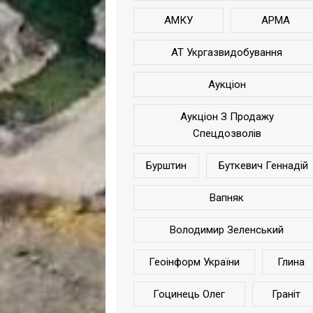
АМКУ
АРМА
АТ Укргазвидобування
Аукціон
Аукціон З Продажу
Спецдозволів
Бурштин
Буткевич Геннадій
Вапняк
Володимир Зеленський
Геоінформ України
Глина
Гоцинець Олег
Граніт