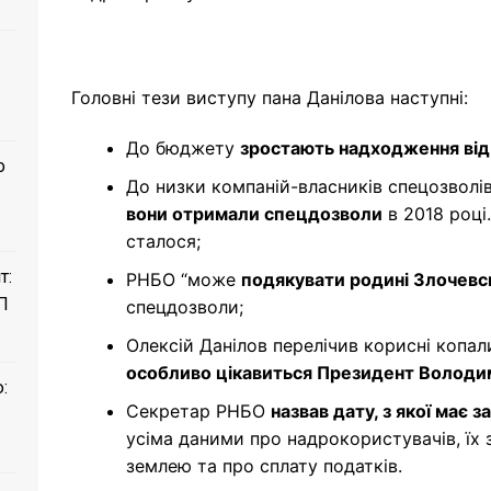
Головні тези виступу пана Данілова наступні:
До бюджету
зростають надходження від
о
До низки компаній-власників спецозволі
вони отримали спецдозволи
в 2018 році
сталося;
т:
РНБО “може
подякувати родині Злочевс
П
спецдозволи;
Олексій Данілов перелічив корисні копа
особливо цікавиться Президент Володи
:
Секретар РНБО
назвав дату, з якої має
усіма даними про надрокористувачів, їх 
землею та про сплату податків.