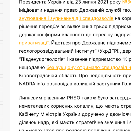
Президента України від 23 липня 2021 року
№3
ініціювати надання право Державній службі гео
анулювання і зупинення дії спецдозволів
на кор
рішення передбачає включення трьох підприєм
державної форми власності до переліку підпри
приватизації
. Йдеться про Державне підприєм
геологорозвідувальний інститут” (УкрДГРІ), д
“Південукргеологія” і казенне підприємство “Кі
нещодавно
без аукціону отримало спецдозвіл н
Кіровоградській області. Про недоцільність при
NADRA.info розповідав колишній заступник Г
Липневим рішенням РНБО також було затвердже
неметалевих корисних копалин, що мають стра
Кабінету Міністрів України доручено у двоміся
ділянок надр, які мають стратегічне значення і 
на умовах угод про розподіл продукції, ділянок