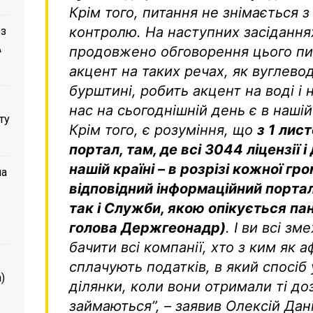
Крім того, питання не знімається з
контролю. На наступних засідання
 з
A
продовжено обговорення цього пи
акцент на таких речах, як вуглево
бурштині, робить акцент на воді і 
нас на сьогоднішній день є в нашій 
ту
Крім того, є розуміння, що
з 1 лис
портал, там, де всі 3044 ліцензії і
нашій країні – в розрізі кожної г
ла
відповідний інформаційний порта
так і Служби, якою опікується па
голова Держгеонадр)
. І ви всі з
бачити всі компанії, хто з ким як 
сплачують податків, в який спосіб
)
ділянки, коли вони отримали ті до
займаються”, – заявив Олексій Дан