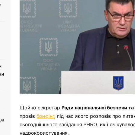
у
и
ни
Щойно секретар
Ради національної безпеки та
провів
брифінг
, під час якого розповів про пита
ра
сьогоднішнього засідання РНБО. Як і очікувало
надрокористування.