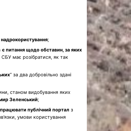
 надрокористування
;
в
є питання щодо обставин, за яких
. СБУ має розібратися, як так
ьких
” за два добровільно здані
лини, станом видобування яких
мир Зеленський
;
 запрацювати публічний портал
з
зв’язки, умови користування