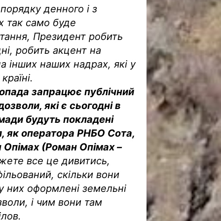
 порядку денного і з
х так само буде
тання, Президент робить
дні, робить акцент на
на інших наших надрах, які у
країні.
топада запрацює публічний
 дозволи, які є сьогодні в
ромади будуть покладені
л, як оператора РНБО Сота,
н Опімах (Роман Опімах –
межете все це дивитись,
афільований, скільки вони
 у них оформлені земельні
зволи, і чим вони там
ілов.