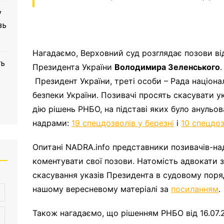
у
зь
Нагадаємо, Верховний суд розглядає позови ві
ть
Президента України
Володимира Зеленського
Президент України, треті особи
–
Рада націона
безпеки України. Позивачі просять скасувати 
дію рішень РНБО, на підставі яких було ануль
надрами:
19 спецдозволів у березні
і
10 спецдоз
Опитанi NADRA.info представники позивачів-н
коментувати свої позови. Натомість адвокати 
скасування указів Президента в судовому поряд
нашому вересневому матеріалі за
посиланням
.
Також нагадаємо, що рішенням РНБО від 16.07.