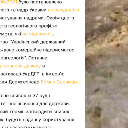
06/2021
було постановлено
логії та надр України
позасудового
истування надрами. Окрім цього,
ств геологічного профілю
ємств, які
не підлягають
ство “Український державний
ержавне комерційне підприємство
ровгеологія“. Останнє
а уранову ділянку
в
ватизації УкрДГРІ в інтерв’ю
олови Держгеонадр
Роман Сарамага
.
но список із 37 руд і
тегічне значення для держави.
чний термін затвердити список
які будуть надані у користування
, які надаватимуться у