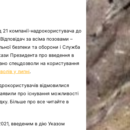
д 21 компанії-надрокористувача до
. Відповідач за всіма позовами
–
льної безпеки та оборони і Служба
укази Президента про введення в
овано спецдозволи на користування
волів у липні
.
адрокористувачів відмовилися
заявили про існування можливості
ку. Більше про все читайте в
2021, введеним в дію Указом