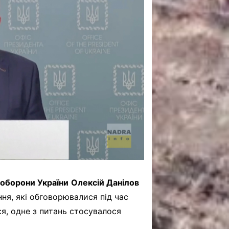
САНКЦІЙНІ НАДРА
БЛОГИ
TECHNO
CRITICAL MINERALS
НАДРА ІНШИХ
ПРО ПРОЕКТ
 оборони України
Олексій Данілов
ння, які обговорювалися під час
ся, одне з питань стосувалося