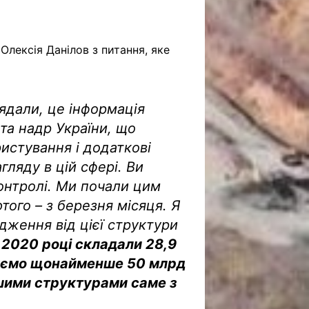
Олексія Данілов з питання, яке
ядали, це інформація
та надр України, що
истування і додаткові
ляду в цій сфері. Ви
контролі. Ми почали цим
ого – з березня місяця. Я
дження від цієї структури
 2020 році складали 28,9
ікуємо щонайменше 50 млрд
ашими структурами саме з