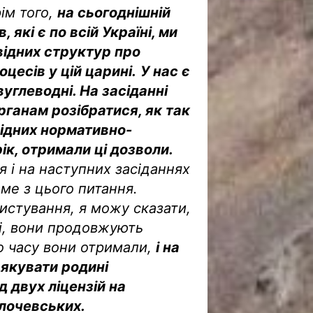
ім того,
на сьогоднішній
 які є по всій Україні, ми
відних структур про
оцесів у цій царині.
У нас є
 вуглеводні. На засіданні
рганам розібратися, як так
відних нормативно-
рік, отримали ці дозволи.
 і на наступних засіданнях
ме з цього питання.
истування, я можу сказати,
їні, вони продовжують
го часу вони отримали,
і на
якувати родині
д двух ліцензій на
Злочевських.