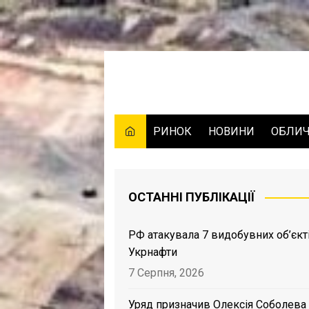
Skip
to
content
РИНОК
НОВИНИ
ОБЛИ
ОСТАННІ ПУБЛІКАЦІЇ
РФ атакувала 7 видобувних об’єкт
Укрнафти
7 Серпня, 2026
Уряд призначив Олексія Соболева