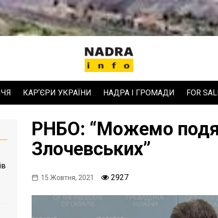
ЧЧЯ
КАРʼЄРИ УКРАЇНИ
НАДРА І ГРОМАДИ
FOR SAL
РНБО: “Можемо подя
Злочевських”
ів
2927
15 Жовтня, 2021